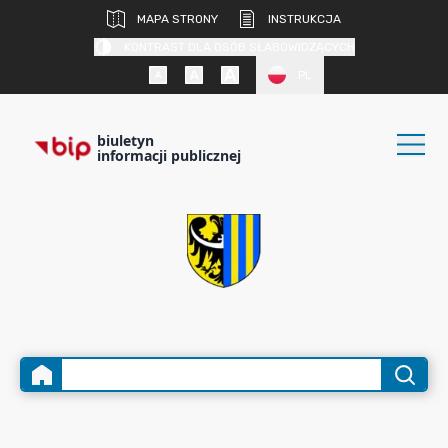
MAPA STRONY
INSTRUKCJA
KONTRAST DLA OSÓB SŁABOWIDZĄCYCH
PL
biuletyn
informacji publicznej