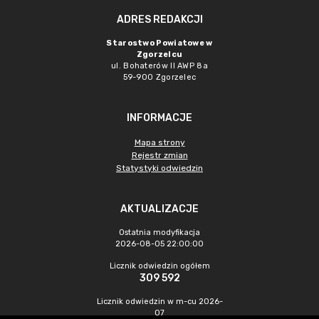
ADRES REDAKCJI
Starostwo Powiatowe w
Zgorzelcu
ul. Bohaterów II AWP 8a
59-900 Zgorzelec
INFORMACJE
Mapa strony
Rejestr zmian
Statystyki odwiedzin
AKTUALIZACJE
Ostatnia modyfikacja
2026-08-05 22:00:00
Licznik odwiedzin ogółem
309 592
Licznik odwiedzin w m-cu 2026-
07