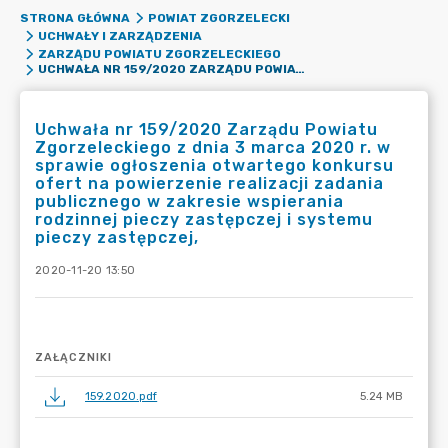
STRONA GŁÓWNA
POWIAT ZGORZELECKI
UCHWAŁY I ZARZĄDZENIA
ZARZĄDU POWIATU ZGORZELECKIEGO
UCHWAŁA NR 159/2020 ZARZĄDU POWIATU ZGORZELECKIEGO Z DNIA 3 MARCA 2020 R. W SPRAWIE OGŁOSZENIA OTWARTEGO KONKURSU OFERT NA POWIERZENIE REALIZACJI ZADANIA PUBLICZNEGO W ZAKRESIE WSPIERANIA RODZINNEJ PIECZY ZASTĘPCZEJ I SYSTEMU PIECZY ZASTĘPCZEJ,
Uchwała nr 159/2020 Zarządu Powiatu
Zgorzeleckiego z dnia 3 marca 2020 r. w
sprawie ogłoszenia otwartego konkursu
ofert na powierzenie realizacji zadania
publicznego w zakresie wspierania
rodzinnej pieczy zastępczej i systemu
pieczy zastępczej,
2020-11-20 13:50
ZAŁĄCZNIKI
159.2020.pdf
5.24 MB