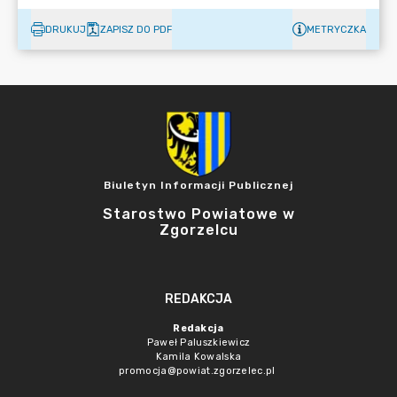
DRUKUJ
ZAPISZ DO PDF
METRYCZKA
Biuletyn Informacji Publicznej
Starostwo Powiatowe w
Zgorzelcu
REDAKCJA
Redakcja
Paweł Paluszkiewicz
Kamila Kowalska
promocja@powiat.zgorzelec.pl