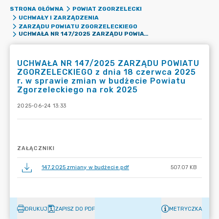
STRONA GŁÓWNA
POWIAT ZGORZELECKI
UCHWAŁY I ZARZĄDZENIA
ZARZĄDU POWIATU ZGORZELECKIEGO
UCHWAŁA NR 147/2025 ZARZĄDU POWIATU ZGORZELECKIEGO Z DNIA 18 CZERWCA 2025 R. W SPRAWIE ZMIAN W BUDŻECIE POWIATU ZGORZELECKIEGO NA ROK 2025
UCHWAŁA NR 147/2025 ZARZĄDU POWIATU
ZGORZELECKIEGO z dnia 18 czerwca 2025
r. w sprawie zmian w budżecie Powiatu
Zgorzeleckiego na rok 2025
2025-06-24 13:33
ZAŁĄCZNIKI
147.2025 zmiany w budżecie.pdf
507.07 KB
DRUKUJ
ZAPISZ DO PDF
METRYCZKA