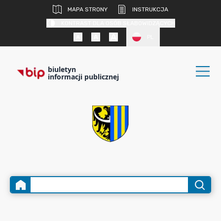
MAPA STRONY
INSTRUKCJA
KONTRAST DLA OSÓB SŁABOWIDZĄCYCH
PL
biuletyn
informacji publicznej