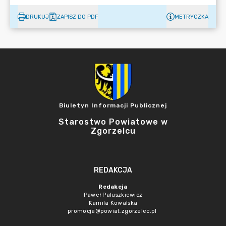
DRUKUJ
ZAPISZ DO PDF
METRYCZKA
Biuletyn Informacji Publicznej
Starostwo Powiatowe w
Zgorzelcu
REDAKCJA
Redakcja
Paweł Paluszkiewicz
Kamila Kowalska
promocja@powiat.zgorzelec.pl