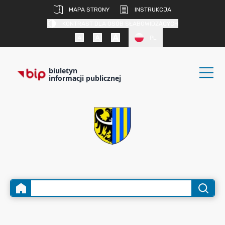
MAPA STRONY
INSTRUKCJA
KONTRAST DLA OSÓB SŁABOWIDZĄCYCH
PL
biuletyn
informacji publicznej