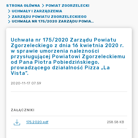
STRONA GŁÓWNA
POWIAT ZGORZELECKI
UCHWAŁY I ZARZĄDZENIA
ZARZĄDU POWIATU ZGORZELECKIEGO
UCHWAŁA NR 175/2020 ZARZĄDU POWIATU ZGORZELECKIEGO Z DNIA 16 KWIETNIA 2020 R. W SPRAWIE UMORZENIA NALEŻNOŚCI PRZYSŁUGUJĄCEJ POWIATOWI ZGORZELECKIEMU OD PANA PIOTRA POBIEDZIŃSKIEGO, PROWADZĄCEGO DZIAŁALNOŚĆ PIZZA „LA VISTA”.
Uchwała nr 175/2020 Zarządu Powiatu
Zgorzeleckiego z dnia 16 kwietnia 2020 r.
w sprawie umorzenia należności
przysługującej Powiatowi Zgorzeleckiemu
od Pana Piotra Pobiedzińskiego,
prowadzącego działalność Pizza „La
Vista”.
2020-11-17 07:59
ZAŁĄCZNIKI
175.2020.pdf
258.58 KB