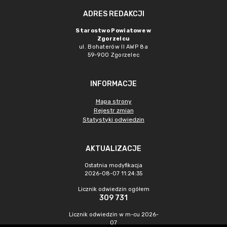
ADRES REDAKCJI
Starostwo Powiatowe w
Zgorzelcu
ul. Bohaterów II AWP 8a
59-900 Zgorzelec
INFORMACJE
Mapa strony
Rejestr zmian
Statystyki odwiedzin
AKTUALIZACJE
Ostatnia modyfikacja
2026-08-07 11:24:35
Licznik odwiedzin ogółem
309 731
Licznik odwiedzin w m-cu 2026-
07