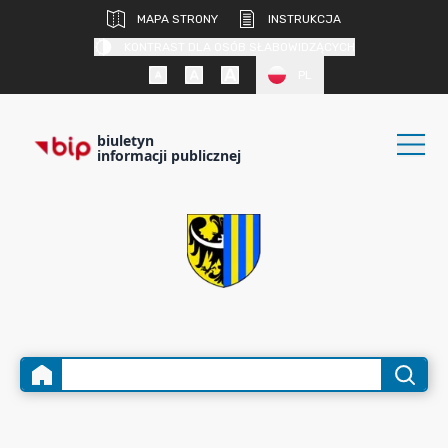
MAPA STRONY
INSTRUKCJA
KONTRAST DLA OSÓB SŁABOWIDZĄCYCH
PL
biuletyn
informacji publicznej