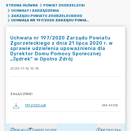
STRONA GŁÓWNA
POWIAT ZGORZELECKI
UCHWAŁY I ZARZĄDZENIA
ZARZĄDU POWIATU ZGORZELECKIEGO
UCHWAŁA NR 197/2020 ZARZĄDU POWIATU ZGORZELECKIEGO Z DNIA 21 LIPCA 2020 R. W SPRAWIE UDZIELENIA UPOWAŻNIENIA DLA DYREKTOR DOMU POMOCY SPOŁECZNEJ „JĘDREK” W OPOLNO ZDRÓJ
Uchwała nr 197/2020 Zarządu Powiatu
Zgorzeleckiego z dnia 21 lipca 2020 r. w
sprawie udzielenia upoważnienia dla
Dyrektor Domu Pomocy Społecznej
„Jędrek” w Opolno Zdrój
2020-11-16 10:18
ZAŁĄCZNIKI
197.2020.pdf
344.49 KB
DRUKUJ
ZAPISZ DO PDF
METRYCZKA