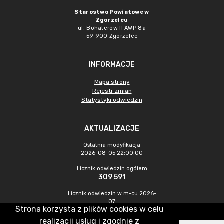
Starostwo Powiatowe w
Zgorzelcu
ul. Bohaterów II AWP 8a
59-900 Zgorzelec
INFORMACJE
Mapa strony
Rejestr zmian
Statystyki odwiedzin
AKTUALIZACJE
Ostatnia modyfikacja
2026-08-05 22:00:00
Licznik odwiedzin ogółem
309 591
Licznik odwiedzin w m-cu 2026-
07
Strona korzysta z plików cookies w celu
289
realizacji usług i zgodnie z