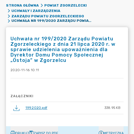
STRONA GŁÓWNA
POWIAT ZGORZELECKI
UCHWAŁY I ZARZĄDZENIA
ZARZĄDU POWIATU ZGORZELECKIEGO
UCHWAŁA NR 199/2020 ZARZĄDU POWIATU ZGORZELECKIEGO Z DNIA 21 LIPCA 2020 R. W SPRAWIE UDZIELENIA UPOWAŻNIENIA DLA DYREKTOR DOMU POMOCY SPOŁECZNEJ „OSTOJA” W ZGORZELCU
Uchwała nr 199/2020 Zarządu Powiatu
Zgorzeleckiego z dnia 21 lipca 2020 r. w
sprawie udzielenia upoważnienia dla
Dyrektor Domu Pomocy Społecznej
„Ostoja” w Zgorzelcu
2020-11-16 10:11
ZAŁĄCZNIKI
199.2020.pdf
338.95 KB
DRUKUJ
ZAPISZ DO PDF
METRYCZKA