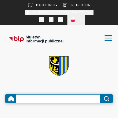
MAPA STRONY
INSTRUKCJA
KONTRAST DLA OSÓB SŁABOWIDZĄCYCH
PL
biuletyn
informacji publicznej