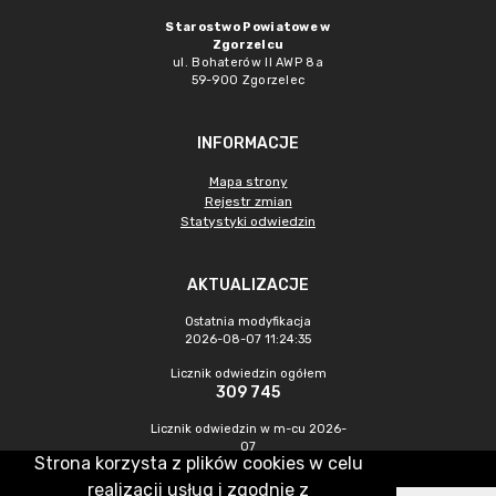
Starostwo Powiatowe w
Zgorzelcu
ul. Bohaterów II AWP 8a
59-900 Zgorzelec
INFORMACJE
Mapa strony
Rejestr zmian
Statystyki odwiedzin
AKTUALIZACJE
Ostatnia modyfikacja
2026-08-07 11:24:35
Licznik odwiedzin ogółem
309 745
Licznik odwiedzin w m-cu 2026-
07
Strona korzysta z plików cookies w celu
443
realizacji usług i zgodnie z