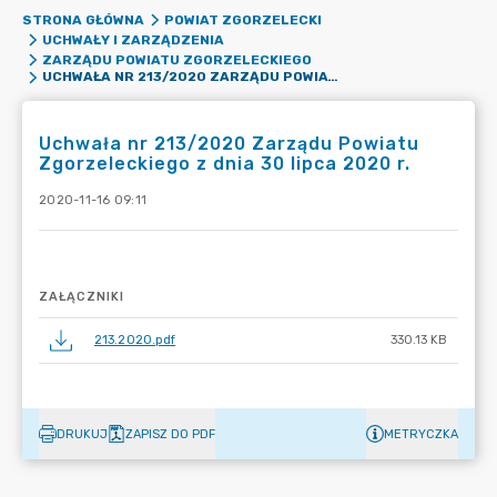
STRONA GŁÓWNA
POWIAT ZGORZELECKI
UCHWAŁY I ZARZĄDZENIA
ZARZĄDU POWIATU ZGORZELECKIEGO
UCHWAŁA NR 213/2020 ZARZĄDU POWIATU ZGORZELECKIEGO Z DNIA 30 LIPCA 2020 R.
Uchwała nr 213/2020 Zarządu Powiatu
Zgorzeleckiego z dnia 30 lipca 2020 r.
2020-11-16 09:11
ZAŁĄCZNIKI
213.2020.pdf
330.13 KB
DRUKUJ
ZAPISZ DO PDF
METRYCZKA