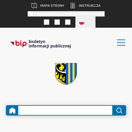
MAPA STRONY
INSTRUKCJA
KONTRAST DLA OSÓB SŁABOWIDZĄCYCH
PL
biuletyn
informacji publicznej