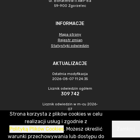
ul. Bohaterów II AWP 8a
59-900 Zgorzelec
INFORMACJE
Mapa strony
Rejestr zmian
Statystyki odwiedzin
AKTUALIZACJE
Ostatnia modyfikacja
2026-08-07 11:24:35
Licznik odwiedzin ogółem
309 742
Licznik odwiedzin w m-cu 2026-
07
Strona korzysta z plików cookies w celu
440
realizacji usług i zgodnie z
Polityką Plików Cookies
. Możesz określić
Zamknij
CMS & Hosting: Nefeni Sp. z o.o.
warunki przechowywania lub dostępu do