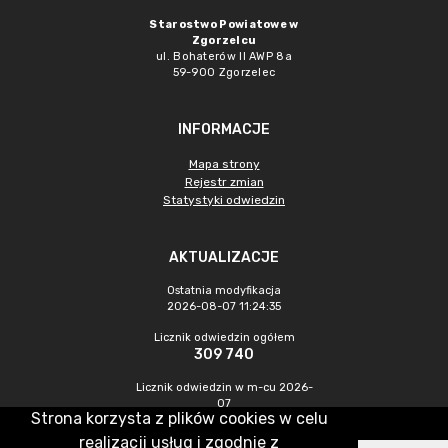
Starostwo Powiatowe w
Zgorzelcu
ul. Bohaterów II AWP 8a
59-900 Zgorzelec
INFORMACJE
Mapa strony
Rejestr zmian
Statystyki odwiedzin
AKTUALIZACJE
Ostatnia modyfikacja
2026-08-07 11:24:35
Licznik odwiedzin ogółem
309 740
Licznik odwiedzin w m-cu 2026-
07
Strona korzysta z plików cookies w celu
438
realizacji usług i zgodnie z