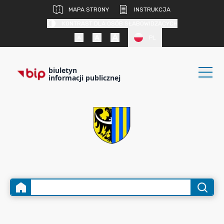
MAPA STRONY
INSTRUKCJA
KONTRAST DLA OSÓB SŁABOWIDZĄCYCH
PL
biuletyn
informacji publicznej