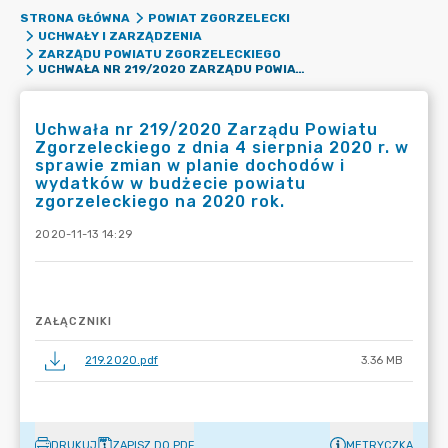
STRONA GŁÓWNA
POWIAT ZGORZELECKI
UCHWAŁY I ZARZĄDZENIA
ZARZĄDU POWIATU ZGORZELECKIEGO
UCHWAŁA NR 219/2020 ZARZĄDU POWIATU ZGORZELECKIEGO Z DNIA 4 SIERPNIA 2020 R. W SPRAWIE ZMIAN W PLANIE DOCHODÓW I WYDATKÓW W BUDŻECIE POWIATU ZGORZELECKIEGO NA 2020 ROK.
Uchwała nr 219/2020 Zarządu Powiatu
Zgorzeleckiego z dnia 4 sierpnia 2020 r. w
sprawie zmian w planie dochodów i
wydatków w budżecie powiatu
zgorzeleckiego na 2020 rok.
2020-11-13 14:29
ZAŁĄCZNIKI
219.2020.pdf
3.36 MB
DRUKUJ
ZAPISZ DO PDF
METRYCZKA