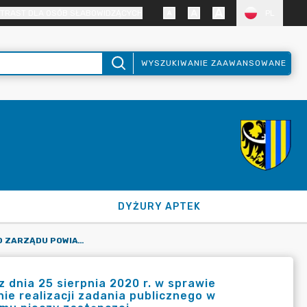
TRAST DLA OSÓB SŁABOWIDZĄCYCH
PL
WYSZUKIWANIE ZAAWANSOWANE
DYŻURY APTEK
UCHWAŁA NR 226/2020 ZARZĄDU POWIATU ZGORZELECKIEGO Z DNIA 25 SIERPNIA 2020 R. W SPRAWIE ROZSTRZYGNIĘCIA OTWARTEGO KONKURSU OFERT NA POWIERZENIE REALIZACJI ZADANIA PUBLICZNEGO W ZAKRESIE WSPIERANIA RODZINNEJ PIECZY ZASTĘPCZEJ I SYSTEMU PIECZY ZASTĘPCZEJ
dnia 25 sierpnia 2020 r. w sprawie
ie realizacji zadania publicznego w