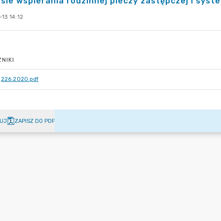
sie wspierania rodzinnej pieczy zastępczej i syst
13 14:12
NIKI
226.2020.pdf
UJ
ZAPISZ DO PDF