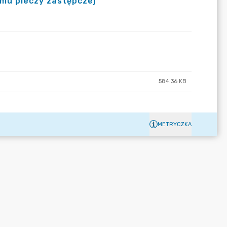
emu pieczy zastępczej
584.36 KB
METRYCZKA