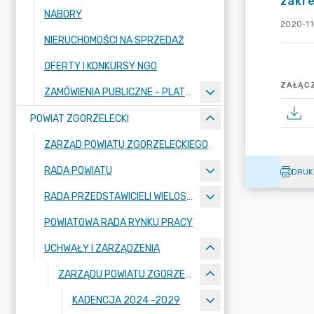
zakre
NABORY
2020-11-
NIERUCHOMOŚCI NA SPRZEDAŻ
OFERTY I KONKURSY NGO
ZAŁĄCZ
ZAMÓWIENIA PUBLICZNE - PLATFORMA ZAKUPOWA
POWIAT ZGORZELECKI
ZARZĄD POWIATU ZGORZELECKIEGO
RADA POWIATU
DRUK
RADA PRZEDSTAWICIELI WIELOSPECJALISTYCZNEGO ZESPOŁU OPIEKI ZDROWOTNEJ "BOLESŁAWIEC-ZGORZELEC" SAMODZIELNEGO PUBLICZNEGO ZAKŁADU OPIEKI ZDROWOTNEJ
POWIATOWA RADA RYNKU PRACY
UCHWAŁY I ZARZĄDZENIA
ZARZĄDU POWIATU ZGORZELECKIEGO
KADENCJA 2024 -2029