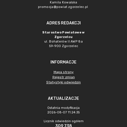
Kamila Kowalska
promocja@powiat.zgorzelec.pl
ADRES REDAKCJI
Starostwo Powiatowe w
Zgorzelcu
ul. Bohaterów II AWP 8a
59-900 Zgorzelec
INFORMACJE
Mapa strony
Rejestr zmian
Statystyki odwiedzin
AKTUALIZACJE
Ostatnia modyfikacja
2026-08-07 11:24:35
Licznik odwiedzin ogółem
309 738