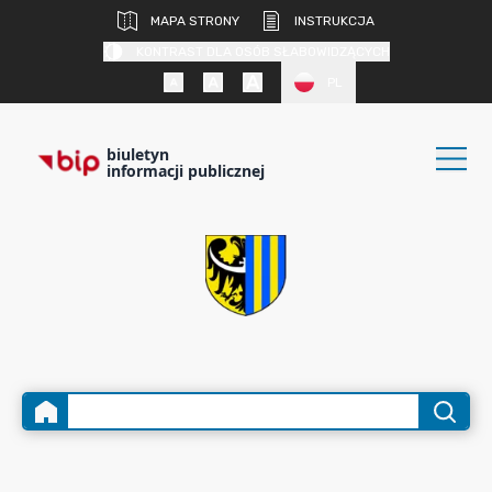
MAPA STRONY
INSTRUKCJA
KONTRAST DLA OSÓB SŁABOWIDZĄCYCH
PL
biuletyn
informacji publicznej