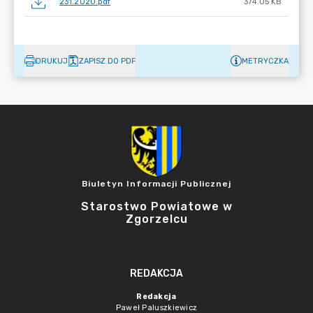
231.2020.pdf
374.05 KB
DRUKUJ
ZAPISZ DO PDF
METRYCZKA
Biuletyn Informacji Publicznej
Starostwo Powiatowe w
Zgorzelcu
REDAKCJA
Redakcja
Paweł Paluszkiewicz