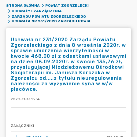
STRONA GŁÓWNA
POWIAT ZGORZELECKI
UCHWAŁY I ZARZĄDZENIA
ZARZĄDU POWIATU ZGORZELECKIEGO
UCHWAŁA NR 231/2020 ZARZĄDU POWIATU ZGORZELECKIEGO Z DNIA 8 WRZEŚNIA 2020R. W SPRAWIE UMORZENIA WIERZYTELNOŚCI W KWOCIE 468,00 ZŁ Z ODSETKAMI USTAWOWYMI NA DZIEŃ 08.09.2020R. W KWOCIE 135,76 ZŁ, PRZYSŁUGUJĄCEJ MŁODZIEŻOWEMU OŚRODKOWI SOCJOTERAPII IM. JANUSZA KORCZAKA W ZGORZELCU OD.....Z TYTUŁU NIEUREGULOWANIA NALEŻNOŚCI ZA WYŻYWIENIE SYNA W W/W PLACÓWCE.
Uchwała nr 231/2020 Zarządu Powiatu
Zgorzeleckiego z dnia 8 września 2020r. w
sprawie umorzenia wierzytelności w
kwocie 468,00 zł z odsetkami ustawowymi
na dzień 08.09.2020r. w kwocie 135,76 zł,
przysługującej Młodzieżowemu Ośrodkowi
Socjoterapii im. Janusza Korczaka w
Zgorzelcu od.....z tytułu nieuregulowania
należności za wyżywienie syna w w/w
placówce.
2020-11-13 13:34
ZAŁĄCZNIKI