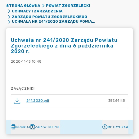
STRONA GŁÓWNA
POWIAT ZGORZELECKI
UCHWAŁY I ZARZĄDZENIA
ZARZĄDU POWIATU ZGORZELECKIEGO
UCHWAŁA NR 241/2020 ZARZĄDU POWIATU ZGORZELECKIEGO Z DNIA 6 PAŹDZIERNIKA 2020 R.
Uchwała nr 241/2020 Zarządu Powiatu
Zgorzeleckiego z dnia 6 października
2020 r.
2020-11-13 10:48
ZAŁĄCZNIKI
241.2020.pdf
387.64 KB
DRUKUJ
ZAPISZ DO PDF
METRYCZKA