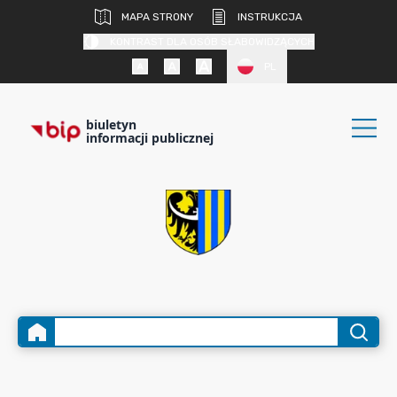
MAPA STRONY
INSTRUKCJA
KONTRAST DLA OSÓB SŁABOWIDZĄCYCH
PL
biuletyn
informacji publicznej