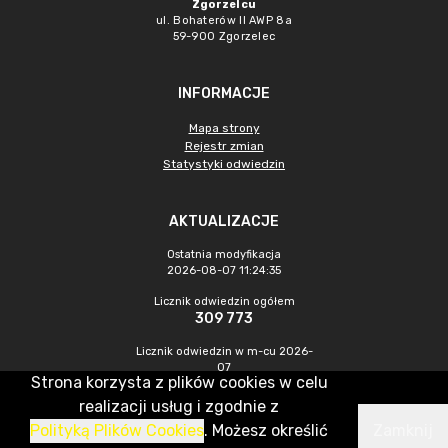
Zgorzelcu
ul. Bohaterów II AWP 8a
59-900 Zgorzelec
INFORMACJE
Mapa strony
Rejestr zmian
Statystyki odwiedzin
AKTUALIZACJE
Ostatnia modyfikacja
2026-08-07 11:24:35
Licznik odwiedzin ogółem
309 773
Licznik odwiedzin w m-cu 2026-
07
Strona korzysta z plików cookies w celu
471
realizacji usług i zgodnie z
Polityką Plików Cookies
. Możesz określić
Zamknij
CMS & Hosting: Nefeni Sp. z o.o.