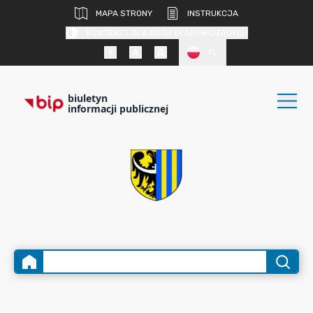
MAPA STRONY
INSTRUKCJA
KONTRAST DLA OSÓB SŁABOWIDZĄCYCH
PL
biuletyn
informacji publicznej