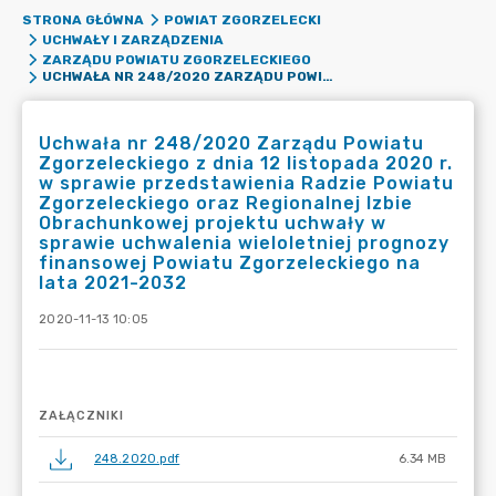
STRONA GŁÓWNA
POWIAT ZGORZELECKI
UCHWAŁY I ZARZĄDZENIA
ZARZĄDU POWIATU ZGORZELECKIEGO
UCHWAŁA NR 248/2020 ZARZĄDU POWIATU ZGORZELECKIEGO Z DNIA 12 LISTOPADA 2020 R. W SPRAWIE PRZEDSTAWIENIA RADZIE POWIATU ZGORZELECKIEGO ORAZ REGIONALNEJ IZBIE OBRACHUNKOWEJ PROJEKTU UCHWAŁY W SPRAWIE UCHWALENIA WIELOLETNIEJ PROGNOZY FINANSOWEJ POWIATU ZGORZELECKIEGO NA LATA 2021-2032
Uchwała nr 248/2020 Zarządu Powiatu
Zgorzeleckiego z dnia 12 listopada 2020 r.
w sprawie przedstawienia Radzie Powiatu
Zgorzeleckiego oraz Regionalnej Izbie
Obrachunkowej projektu uchwały w
sprawie uchwalenia wieloletniej prognozy
finansowej Powiatu Zgorzeleckiego na
lata 2021-2032
2020-11-13 10:05
ZAŁĄCZNIKI
248.2020.pdf
6.34 MB