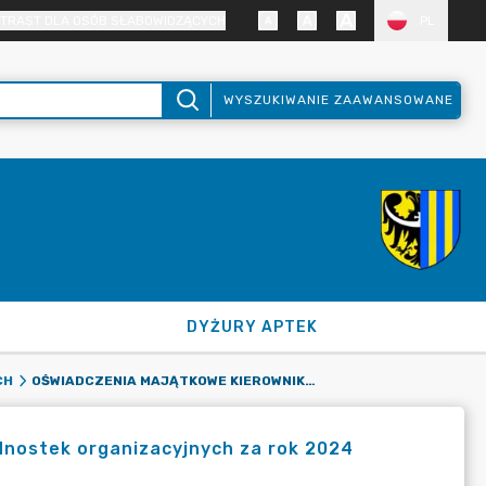
TRAST DLA OSÓB SŁABOWIDZĄCYCH
PL
WYSZUKIWANIE ZAAWANSOWANE
DYŻURY APTEK
OŚWIADCZENIA MAJĄTKOWE KIEROWNIKÓW I PRACOWNIKÓW JEDNOSTEK ORGANIZACYJNYCH ZA ROK 2024
CH
dnostek organizacyjnych za rok 2024