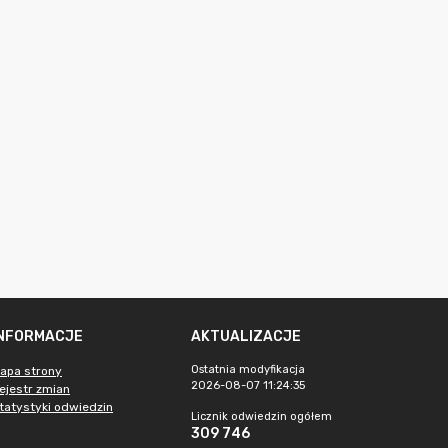
INFORMACJE
AKTUALIZACJE
Ostatnia modyfikacja
apa strony
2026-08-07 11:24:35
ejestr zmian
tatystyki odwiedzin
Licznik odwiedzin ogółem
309 746