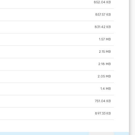
852.04 KB
857.57 KB
831.42 KB
1.57 MB
2.15 MB
2.18 MB
2.05 MB
1.4 MB
751.04 KB
897.33 KB