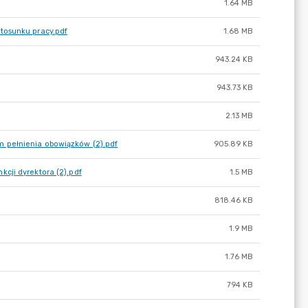
1.64 MB
tosunku pracy.pdf
1.68 MB
943.24 KB
943.73 KB
2.13 MB
 pełnienia obowiązków (2).pdf
905.89 KB
cji dyrektora (2).pdf
1.5 MB
818.46 KB
1.9 MB
1.76 MB
794 KB