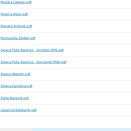
Monika Listwan.pdf
Regina Wach.pdf
Renata Andrysz.pdf
Romualda Zdybel.pdf
Sylwia Puta-Świercz - dyrektor DPS.pdf
Sylwia Puta-Świercz - kierownik POW.pdf
Sylwia Stępień.pdf
Sylwia Zarówna.pdf
Zofia Barczyk.pdf
Lasanna Główczyk.pdf