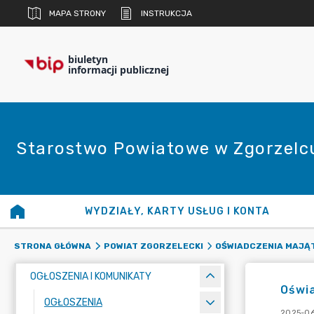
MAPA STRONY
INSTRUKCJA
biuletyn
informacji publicznej
Starostwo Powiatowe w Zgorzelc
WYDZIAŁY, KARTY USŁUG I KONTA
STRONA GŁÓWNA
POWIAT ZGORZELECKI
OŚWIADCZENIA MAJĄ
OGŁOSZENIA I KOMUNIKATY
Oświa
OGŁOSZENIA
2025-06