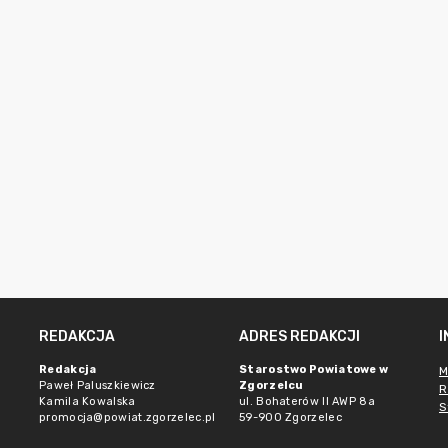
REDAKCJA
ADRES REDAKCJI
Redakcja
Starostwo Powiatowe w
M
Paweł Paluszkiewicz
Zgorzelcu
R
Kamila Kowalska
ul. Bohaterów II AWP 8a
S
promocja@powiat.zgorzelec.pl
59-900 Zgorzelec