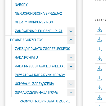
NABORY
NIERUCHOMOŚCI NA SPRZEDAŻ
ZAŁĄCZ
OFERTY I KONKURSY NGO
ZAMÓWIENIA PUBLICZNE - PLATFORMA ZAKUPOWA
POWIAT ZGORZELECKI
ZARZĄD POWIATU ZGORZELECKIEGO
RADA POWIATU
RADA PRZEDSTAWICIELI WIELOSPECJALISTYCZNEGO ZESPOŁU OPIEKI ZDROWOTNEJ "BOLESŁAWIEC-ZGORZELEC" SAMODZIELNEGO PUBLICZNEGO ZAKŁADU OPIEKI ZDROWOTNEJ
POWIATOWA RADA RYNKU PRACY
UCHWAŁY I ZARZĄDZENIA
OŚWIADCZENIA MAJĄTKOWE
RADNYCH RADY POWIATU ZGORZELECKIEGO