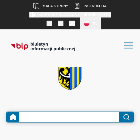
MAPA STRONY
INSTRUKCJA
KONTRAST DLA OSÓB SŁABOWIDZĄCYCH
PL
biuletyn
informacji publicznej