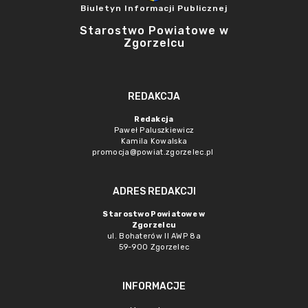
Biuletyn Informacji Publicznej
Starostwo Powiatowe w
Zgorzelcu
REDAKCJA
Redakcja
Paweł Paluszkiewicz
Kamila Kowalska
promocja@powiat.zgorzelec.pl
ADRES REDAKCJI
Starostwo Powiatowe w
Zgorzelcu
ul. Bohaterów II AWP 8a
59-900 Zgorzelec
INFORMACJE