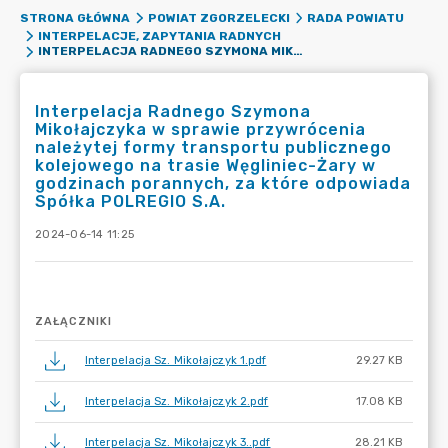
STRONA GŁÓWNA
POWIAT ZGORZELECKI
RADA POWIATU
INTERPELACJE, ZAPYTANIA RADNYCH
INTERPELACJA RADNEGO SZYMONA MIKOŁAJCZYKA W SPRAWIE PRZYWRÓCENIA NALEŻYTEJ FORMY TRANSPORTU PUBLICZNEGO KOLEJOWEGO NA TRASIE WĘGLINIEC-ŻARY W GODZINACH PORANNYCH, ZA KTÓRE ODPOWIADA SPÓŁKA POLREGIO S.A.
Interpelacja Radnego Szymona
Mikołajczyka w sprawie przywrócenia
należytej formy transportu publicznego
kolejowego na trasie Węgliniec-Żary w
godzinach porannych, za które odpowiada
Spółka POLREGIO S.A.
2024-06-14 11:25
ZAŁĄCZNIKI
Interpelacja Sz. Mikołajczyk 1.pdf
29.27 KB
Interpelacja Sz. Mikołajczyk 2.pdf
17.08 KB
Interpelacja Sz. Mikołajczyk 3..pdf
28.21 KB