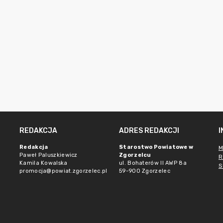
REDAKCJA
ADRES REDAKCJI
Redakcja
Starostwo Powiatowe w
M
Paweł Paluszkiewicz
Zgorzelcu
R
Kamila Kowalska
ul. Bohaterów II AWP 8a
S
promocja@powiat.zgorzelec.pl
59-900 Zgorzelec