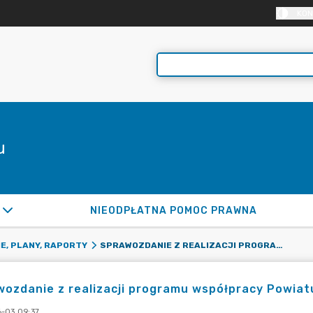
KON
u
NIEODPŁATNA POMOC PRAWNA
SPRAWOZDANIE Z REALIZACJI PROGRAMU WSPÓŁPRACY POWIATU ZGORZELECKIEGO Z NGO ZA ROK 2024
E, PLANY, RAPORTY
ozdanie z realizacji programu współpracy Powiat
-03 09:37