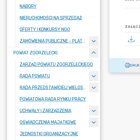
NABORY
NIERUCHOMOŚCI NA SPRZEDAŻ
ZAŁĄCZ
OFERTY I KONKURSY NGO
ZAMÓWIENIA PUBLICZNE - PLATFORMA ZAKUPOWA
POWIAT ZGORZELECKI
ZARZĄD POWIATU ZGORZELECKIEGO
DRUK
RADA POWIATU
RADA PRZEDSTAWICIELI WIELOSPECJALISTYCZNEGO ZESPOŁU OPIEKI ZDROWOTNEJ "BOLESŁAWIEC-ZGORZELEC" SAMODZIELNEGO PUBLICZNEGO ZAKŁADU OPIEKI ZDROWOTNEJ
POWIATOWA RADA RYNKU PRACY
UCHWAŁY I ZARZĄDZENIA
OŚWIADCZENIA MAJĄTKOWE
JEDNOSTKI ORGANIZACYJNE