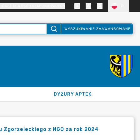
TRAST DLA OSÓB SŁABOWIDZĄCYCH
PL
WYSZUKIWANIE ZAAWANSOWANE
DYŻURY APTEK
u Zgorzeleckiego z NGO za rok 2024