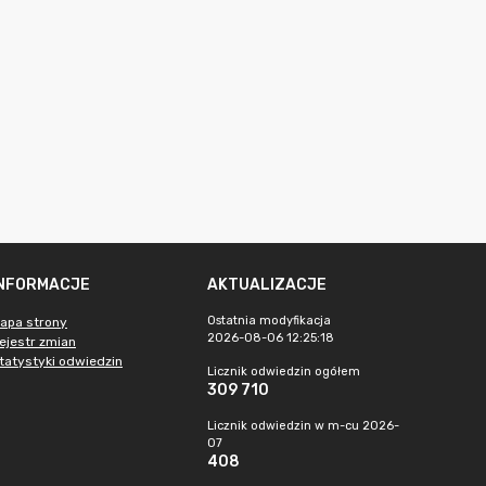
INFORMACJE
AKTUALIZACJE
Ostatnia modyfikacja
apa strony
2026-08-06 12:25:18
ejestr zmian
tatystyki odwiedzin
Licznik odwiedzin ogółem
309 710
Licznik odwiedzin w m-cu 2026-
07
408