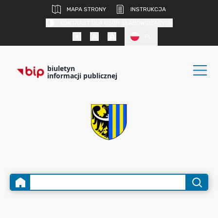
MAPA STRONY
INSTRUKCJA
KONTRAST DLA OSÓB SŁABOWIDZĄCYCH
PL
biuletyn
informacji publicznej