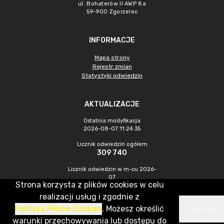
ul. Bohaterów II AWP 8a
59-900 Zgorzelec
INFORMACJE
Mapa strony
Rejestr zmian
Statystyki odwiedzin
AKTUALIZACJE
Ostatnia modyfikacja
2026-08-07 11:24:35
Licznik odwiedzin ogółem
309 740
Licznik odwiedzin w m-cu 2026-
07
Strona korzysta z plików cookies w celu
438
realizacji usług i zgodnie z
Polityką Plików Cookies
. Możesz określić
Zamknij
CMS & Hosting: Nefeni Sp. z o.o.
warunki przechowywania lub dostępu do