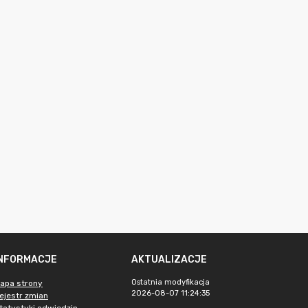
INFORMACJE
AKTUALIZACJE
Ostatnia modyfikacja
apa strony
2026-08-07 11:24:35
ejestr zmian