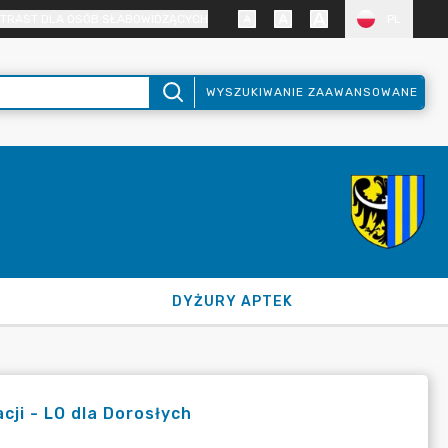
TRAST DLA OSÓB SŁABOWIDZĄCYCH
PL
WYSZUKIWANIE ZAAWANSOWANE
DYŻURY APTEK
cji - LO dla Dorosłych