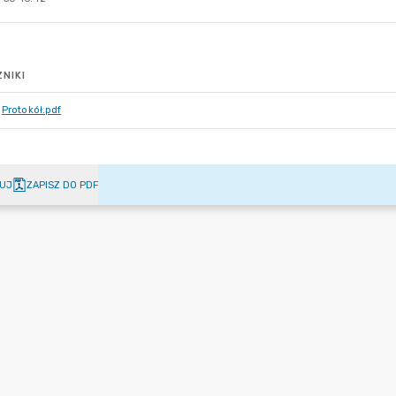
NIKI
Protokół.pdf
UJ
ZAPISZ DO PDF