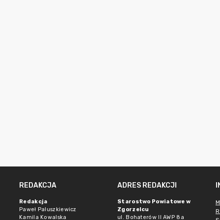
REDAKCJA
ADRES REDAKCJI
Redakcja
Starostwo Powiatowe w
M
Paweł Paluszkiewicz
Zgorzelcu
R
Kamila Kowalska
ul. Bohaterów II AWP 8a