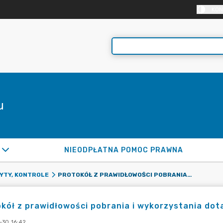
KON
u
NIEODPŁATNA POMOC PRAWNA
PROTOKÓŁ Z PRAWIDŁOWOŚCI POBRANIA I WYKORZYSTANIA DOTACJI - LO DLA DOROSŁYCH
YTY, KONTROLE
kół z prawidłowości pobrania i wykorzystania dota
-30 16:42