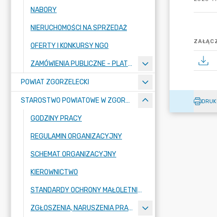
NABORY
NIERUCHOMOŚCI NA SPRZEDAŻ
ZAŁĄCZ
OFERTY I KONKURSY NGO
ZAMÓWIENIA PUBLICZNE - PLATFORMA ZAKUPOWA
POWIAT ZGORZELECKI
STAROSTWO POWIATOWE W ZGORZELCU
DRUK
GODZINY PRACY
REGULAMIN ORGANIZACYJNY
SCHEMAT ORGANIZACYJNY
KIEROWNICTWO
STANDARDY OCHRONY MAŁOLETNICH W STAROSTWIE POWIATOWYM W ZGORZELCU
ZGŁOSZENIA, NARUSZENIA PRAWA