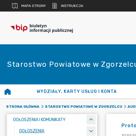
MAPA STRONY
INSTRUKCJA
biuletyn
informacji publicznej
Starostwo Powiatowe w Zgorzelc
WYDZIAŁY, KARTY USŁUG I KONTA
STRONA GŁÓWNA
STAROSTWO POWIATOWE W ZGORZELCU
AUD
OGŁOSZENIA I KOMUNIKATY
Proto
OGŁOSZENIA
2020-11