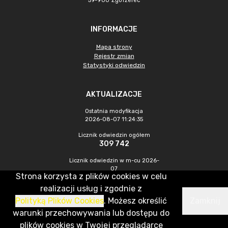
59-900 Zgorzelec
INFORMACJE
Mapa strony
Rejestr zmian
Statystyki odwiedzin
AKTUALIZACJE
Ostatnia modyfikacja
2026-08-07 11:24:35
Licznik odwiedzin ogółem
309 742
Licznik odwiedzin w m-cu 2026-
07
Strona korzysta z plików cookies w celu
440
realizacji usług i zgodnie z
Polityką Plików Cookies
. Możesz określić
Zamknij
CMS & Hosting: Nefeni Sp. z o.o.
warunki przechowywania lub dostępu do
plików cookies w Twojej przeglądarce