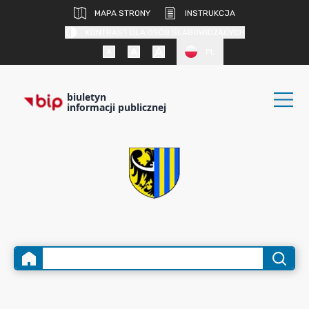
MAPA STRONY
INSTRUKCJA
KONTRAST DLA OSÓB SŁABOWIDZĄCYCH
PL
biuletyn
informacji publicznej