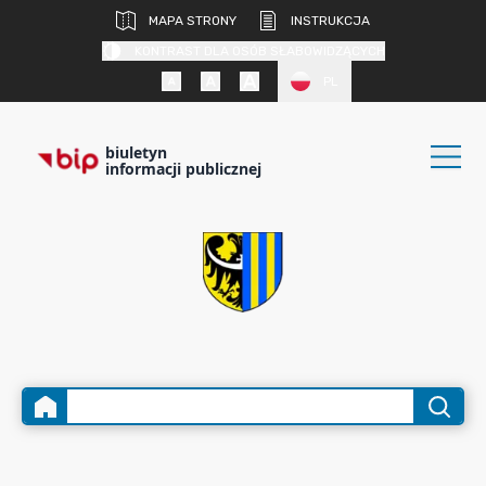
MAPA STRONY
INSTRUKCJA
KONTRAST DLA OSÓB SŁABOWIDZĄCYCH
PL
biuletyn
informacji publicznej