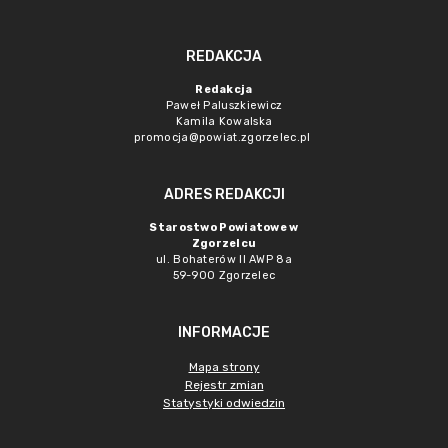
REDAKCJA
Redakcja
Paweł Paluszkiewicz
Kamila Kowalska
promocja@powiat.zgorzelec.pl
ADRES REDAKCJI
Starostwo Powiatowe w
Zgorzelcu
ul. Bohaterów II AWP 8a
59-900 Zgorzelec
INFORMACJE
Mapa strony
Rejestr zmian
Statystyki odwiedzin