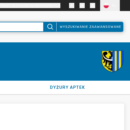
TRAST DLA OSÓB SŁABOWIDZĄCYCH
PL
WYSZUKIWANIE ZAAWANSOWANE
DYŻURY APTEK