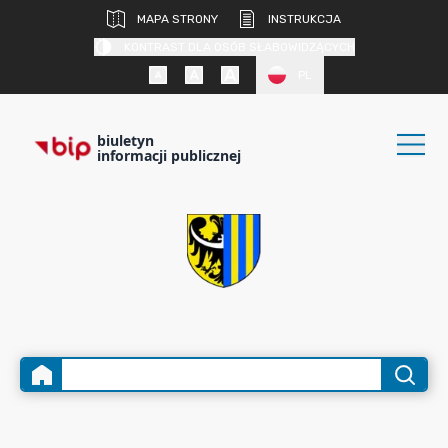
MAPA STRONY
INSTRUKCJA
KONTRAST DLA OSÓB SŁABOWIDZĄCYCH
PL
biuletyn
informacji publicznej