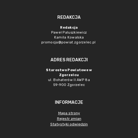
REDAKCJA
Redakcja
Paweł Paluszkiewicz
Kamila Kowalska
promocja@powiat.zgorzelec.pl
ADRES REDAKCJI
Starostwo Powiatowe w
Zgorzelcu
ul. Bohaterów II AWP 8a
59-900 Zgorzelec
INFORMACJE
Mapa strony
Rejestr zmian
Statystyki odwiedzin