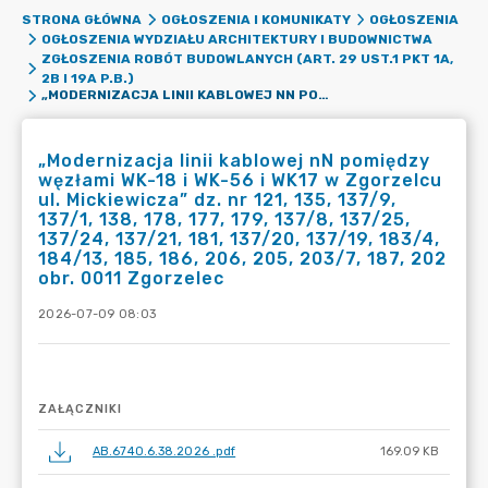
STRONA GŁÓWNA
OGŁOSZENIA I KOMUNIKATY
OGŁOSZENIA
OGŁOSZENIA WYDZIAŁU ARCHITEKTURY I BUDOWNICTWA
ZGŁOSZENIA ROBÓT BUDOWLANYCH (ART. 29 UST.1 PKT 1A,
2B I 19A P.B.)
„MODERNIZACJA LINII KABLOWEJ NN POMIĘDZY WĘZŁAMI WK-18 I WK-56 I WK17 W ZGORZELCU UL. MICKIEWICZA” DZ. NR 121, 135, 137/9, 137/1, 138, 178, 177, 179, 137/8, 137/25, 137/24, 137/21, 181, 137/20, 137/19, 183/4, 184/13, 185, 186, 206, 205, 203/7, 187, 202 OBR. 0011 ZGORZELEC
„Modernizacja linii kablowej nN pomiędzy
węzłami WK-18 i WK-56 i WK17 w Zgorzelcu
ul. Mickiewicza” dz. nr 121, 135, 137/9,
137/1, 138, 178, 177, 179, 137/8, 137/25,
137/24, 137/21, 181, 137/20, 137/19, 183/4,
184/13, 185, 186, 206, 205, 203/7, 187, 202
obr. 0011 Zgorzelec
2026-07-09 08:03
ZAŁĄCZNIKI
AB.6740.6.38.2026 .pdf
169.09 KB