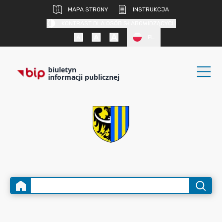
MAPA STRONY
INSTRUKCJA
KONTRAST DLA OSÓB SŁABOWIDZĄCYCH
PL
biuletyn
informacji publicznej