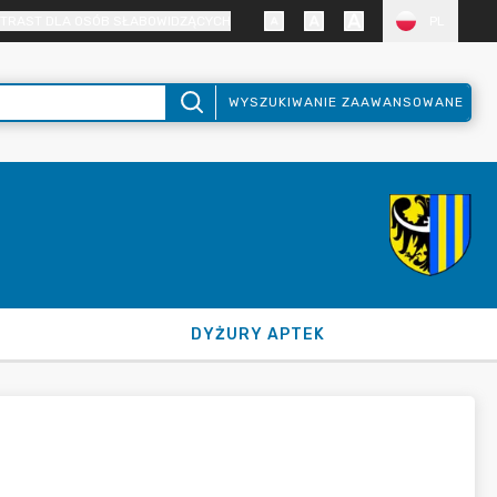
TRAST DLA OSÓB SŁABOWIDZĄCYCH
PL
WYSZUKIWANIE ZAAWANSOWANE
DYŻURY APTEK