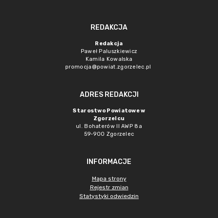
REDAKCJA
Redakcja
Paweł Paluszkiewicz
Kamila Kowalska
promocja@powiat.zgorzelec.pl
ADRES REDAKCJI
Starostwo Powiatowe w
Zgorzelcu
ul. Bohaterów II AWP 8a
59-900 Zgorzelec
INFORMACJE
Mapa strony
Rejestr zmian
Statystyki odwiedzin