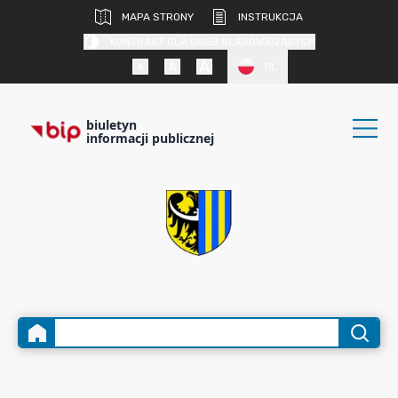
MAPA STRONY
INSTRUKCJA
KONTRAST DLA OSÓB SŁABOWIDZĄCYCH
PL
biuletyn
informacji publicznej