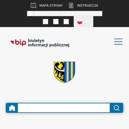
MAPA STRONY
INSTRUKCJA
KONTRAST DLA OSÓB SŁABOWIDZĄCYCH
PL
biuletyn
informacji publicznej