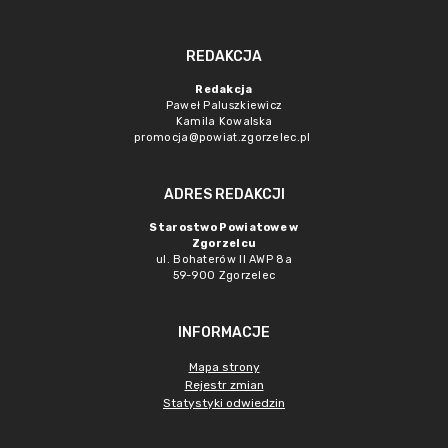
REDAKCJA
Redakcja
Paweł Paluszkiewicz
Kamila Kowalska
promocja@powiat.zgorzelec.pl
ADRES REDAKCJI
Starostwo Powiatowe w
Zgorzelcu
ul. Bohaterów II AWP 8a
59-900 Zgorzelec
INFORMACJE
Mapa strony
Rejestr zmian
Statystyki odwiedzin