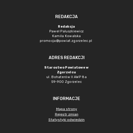
REDAKCJA
Redakcja
Paweł Paluszkiewicz
Kamila Kowalska
promocja@powiat.zgorzelec.pl
ADRES REDAKCJI
Starostwo Powiatowe w
Zgorzelcu
ul. Bohaterów II AWP 8a
59-900 Zgorzelec
INFORMACJE
Mapa strony
Rejestr zmian
Statystyki odwiedzin