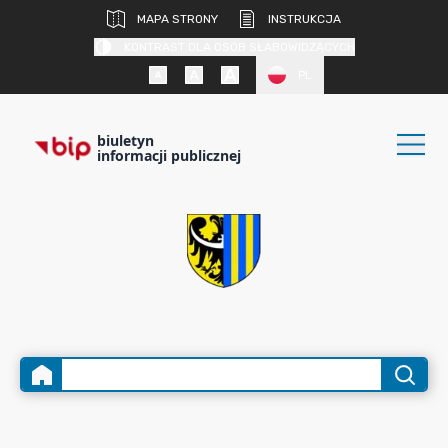
MAPA STRONY
INSTRUKCJA
KONTRAST DLA OSÓB SŁABOWIDZĄCYCH
PL
biuletyn
informacji publicznej