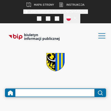
MAPA STRONY
INSTRUKCJA
KONTRAST DLA OSÓB SŁABOWIDZĄCYCH
PL
biuletyn
informacji publicznej