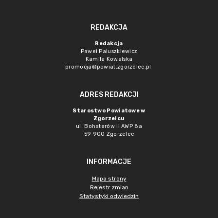
REDAKCJA
Redakcja
Paweł Paluszkiewicz
Kamila Kowalska
promocja@powiat.zgorzelec.pl
ADRES REDAKCJI
Starostwo Powiatowe w
Zgorzelcu
ul. Bohaterów II AWP 8a
59-900 Zgorzelec
INFORMACJE
Mapa strony
Rejestr zmian
Statystyki odwiedzin