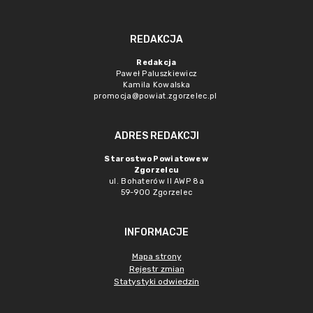
REDAKCJA
Redakcja
Paweł Paluszkiewicz
Kamila Kowalska
promocja@powiat.zgorzelec.pl
ADRES REDAKCJI
Starostwo Powiatowe w
Zgorzelcu
ul. Bohaterów II AWP 8a
59-900 Zgorzelec
INFORMACJE
Mapa strony
Rejestr zmian
Statystyki odwiedzin