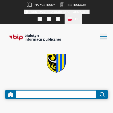
MAPA STRONY
INSTRUKCJA
KONTRAST DLA OSÓB SŁABOWIDZĄCYCH
PL
biuletyn
informacji publicznej