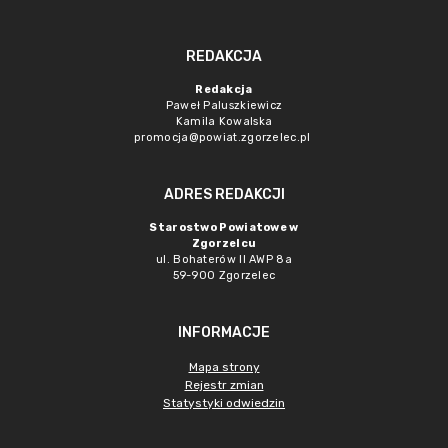
REDAKCJA
Redakcja
Paweł Paluszkiewicz
Kamila Kowalska
promocja@powiat.zgorzelec.pl
ADRES REDAKCJI
Starostwo Powiatowe w
Zgorzelcu
ul. Bohaterów II AWP 8a
59-900 Zgorzelec
INFORMACJE
Mapa strony
Rejestr zmian
Statystyki odwiedzin