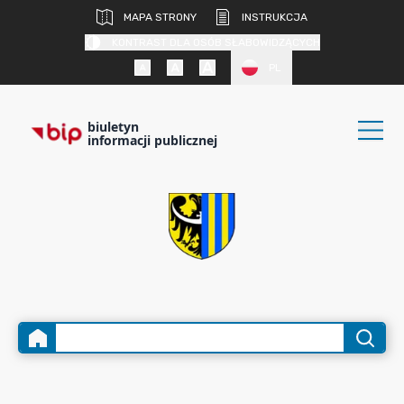
MAPA STRONY
INSTRUKCJA
KONTRAST DLA OSÓB SŁABOWIDZĄCYCH
PL
biuletyn
informacji publicznej