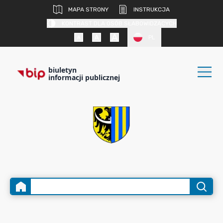
MAPA STRONY
INSTRUKCJA
KONTRAST DLA OSÓB SŁABOWIDZĄCYCH
PL
biuletyn
informacji publicznej