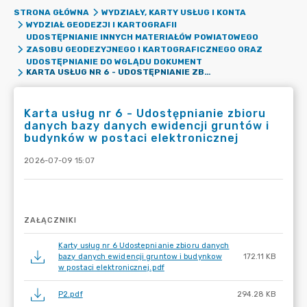
STRONA GŁÓWNA
WYDZIAŁY, KARTY USŁUG I KONTA
WYDZIAŁ GEODEZJI I KARTOGRAFII
UDOSTĘPNIANIE INNYCH MATERIAŁÓW POWIATOWEGO
ZASOBU GEODEZYJNEGO I KARTOGRAFICZNEGO ORAZ
UDOSTĘPNIANIE DO WGLĄDU DOKUMENT
KARTA USŁUG NR 6 - UDOSTĘPNIANIE ZBIORU DANYCH BAZY DANYCH EWIDENCJI GRUNTÓW I BUDYNKÓW W POSTACI ELEKTRONICZNEJ
Karta usług nr 6 - Udostępnianie zbioru
danych bazy danych ewidencji gruntów i
budynków w postaci elektronicznej
2026-07-09 15:07
ZAŁĄCZNIKI
Karty usług nr 6 Udostepnianie zbioru danych
bazy danych ewidencji gruntow i budynkow
172.11 KB
w postaci elektronicznej.pdf
P2.pdf
294.28 KB