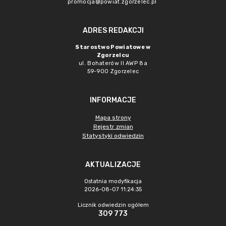
promocja@powiat.zgorzelec.pl
ADRES REDAKCJI
Starostwo Powiatowe w
Zgorzelcu
ul. Bohaterów II AWP 8a
59-900 Zgorzelec
INFORMACJE
Mapa strony
Rejestr zmian
Statystyki odwiedzin
AKTUALIZACJE
Ostatnia modyfikacja
2026-08-07 11:24:35
Licznik odwiedzin ogółem
309 773