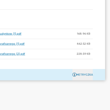
budynkow (1).pdf
168.96 KB
raficznego (1).pdf
462.52 KB
raficznego (2).pdf
228.59 KB
METRYCZKA