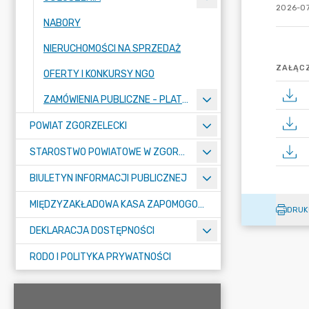
2026-07
NABORY
NIERUCHOMOŚCI NA SPRZEDAŻ
ZAŁĄCZ
OFERTY I KONKURSY NGO
ZAMÓWIENIA PUBLICZNE - PLATFORMA ZAKUPOWA
POWIAT ZGORZELECKI
STAROSTWO POWIATOWE W ZGORZELCU
BIULETYN INFORMACJI PUBLICZNEJ
MIĘDZYZAKŁADOWA KASA ZAPOMOGOWO-POŻYCZKOWA
DRUK
DEKLARACJA DOSTĘPNOŚCI
RODO I POLITYKA PRYWATNOŚCI