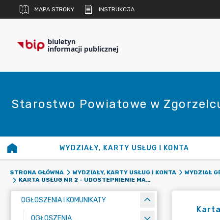
MAPA STRONY
INSTRUKCJA
biuletyn
informacji publicznej
Starostwo Powiatowe w Zgorzelc
WYDZIAŁY, KARTY USŁUG I KONTA
STRONA GŁÓWNA
WYDZIAŁY, KARTY USŁUG I KONTA
WYDZIAŁ G
KARTA USŁUG NR 2 - UDOSTEPNIENIE MAPY ZASADNICZEJ LUB MAPY EWIDENCJI GRUNTÓW I BUDYNKÓW
OGŁOSZENIA I KOMUNIKATY
Karta
OGŁOSZENIA