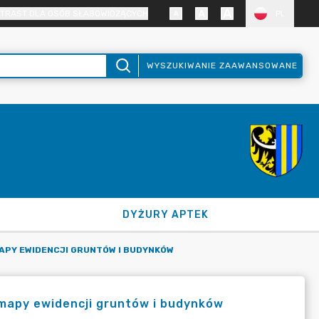
TRAST DLA OSÓB SŁABOWIDZĄCYCH
PL
WYSZUKIWANIE ZAAWANSOWANE
DYŻURY APTEK
APY EWIDENCJI GRUNTÓW I BUDYNKÓW
 mapy ewidencji gruntów i budynków