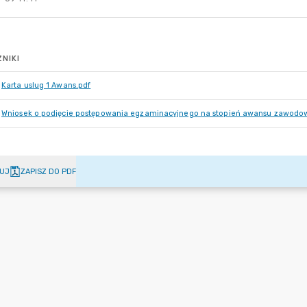
NIKI
Karta uslug 1 Awans.pdf
Wniosek o podjęcie postępowania egzaminacyjnego na stopień awansu zawodo
UJ
ZAPISZ DO PDF