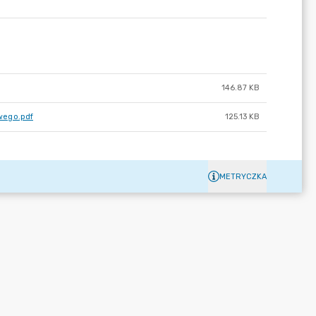
146.87 KB
wego.pdf
125.13 KB
METRYCZKA