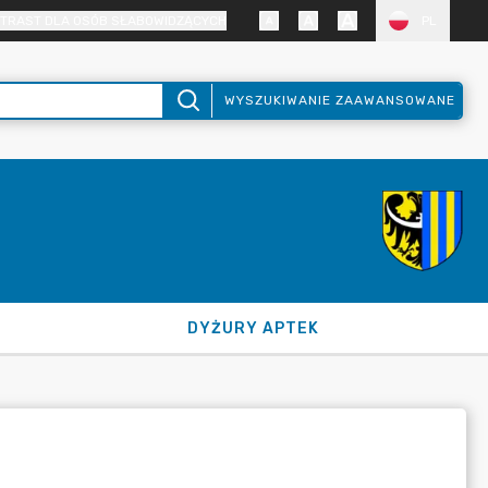
TRAST DLA OSÓB SŁABOWIDZĄCYCH
PL
WYSZUKIWANIE ZAAWANSOWANE
DYŻURY APTEK