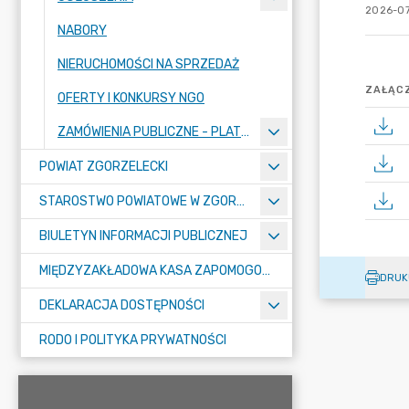
2026-07
NABORY
NIERUCHOMOŚCI NA SPRZEDAŻ
ZAŁĄCZ
OFERTY I KONKURSY NGO
ZAMÓWIENIA PUBLICZNE - PLATFORMA ZAKUPOWA
POWIAT ZGORZELECKI
STAROSTWO POWIATOWE W ZGORZELCU
BIULETYN INFORMACJI PUBLICZNEJ
MIĘDZYZAKŁADOWA KASA ZAPOMOGOWO-POŻYCZKOWA
DRUK
DEKLARACJA DOSTĘPNOŚCI
RODO I POLITYKA PRYWATNOŚCI