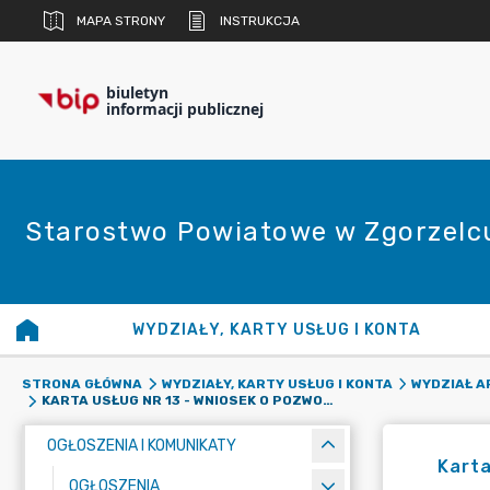
MAPA STRONY
INSTRUKCJA
biuletyn
informacji publicznej
Starostwo Powiatowe w Zgorzelc
WYDZIAŁY, KARTY USŁUG I KONTA
STRONA GŁÓWNA
WYDZIAŁY, KARTY USŁUG I KONTA
WYDZIAŁ A
KARTA USŁUG NR 13 - WNIOSEK O POZWOLENIE NA BUDOWĘ TYMCZASOWEGO OBIEKTU
OGŁOSZENIA I KOMUNIKATY
Karta
OGŁOSZENIA