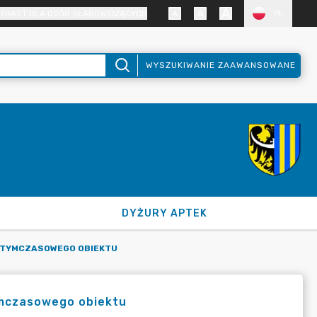
TRAST DLA OSÓB SŁABOWIDZĄCYCH
PL
WYSZUKIWANIE ZAAWANSOWANE
DYŻURY APTEK
 TYMCZASOWEGO OBIEKTU
ymczasowego obiektu