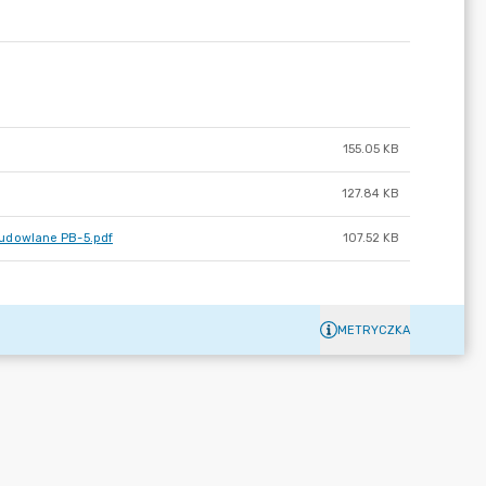
155.05 KB
127.84 KB
budowlane PB-5.pdf
107.52 KB
METRYCZKA