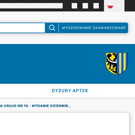
TRAST DLA OSÓB SŁABOWIDZĄCYCH
PL
WYSZUKIWANIE ZAAWANSOWANE
DYŻURY APTEK
KARTA USŁUG NR 10 - WYDANIE DZIENNIKA BUDOWY