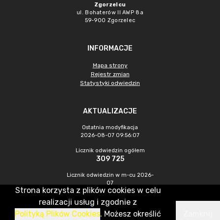
Zgorzelcu
ul. Bohaterów II AWP 8a
59-900 Zgorzelec
INFORMACJE
Mapa strony
Rejestr zmian
Statystyki odwiedzin
AKTUALIZACJE
Ostatnia modyfikacja
2026-08-07 09:56:07
Licznik odwiedzin ogółem
309 725
Licznik odwiedzin w m-cu 2026-
07
Strona korzysta z plików cookies w celu
423
realizacji usług i zgodnie z
Polityką Plików Cookies
. Możesz określić
Zamknij
CMS & Hosting: Nefeni Sp. z o.o.