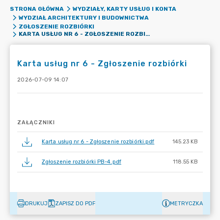
STRONA GŁÓWNA
WYDZIAŁY, KARTY USŁUG I KONTA
WYDZIAŁ ARCHITEKTURY I BUDOWNICTWA
ZGŁOSZENIE ROZBIÓRKI
KARTA USŁUG NR 6 - ZGŁOSZENIE ROZBIÓRKI
Karta usług nr 6 - Zgłoszenie rozbiórki
2026-07-09 14:07
ZAŁĄCZNIKI
Karta usług nr 6 - Zgłoszenie rozbiórki.pdf
145.23 KB
Zgłoszenie rozbiórki PB-4.pdf
118.55 KB
DRUKUJ
ZAPISZ DO PDF
METRYCZKA