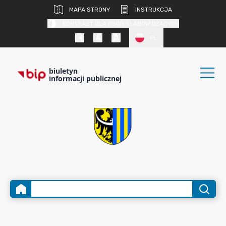
MAPA STRONY
INSTRUKCJA
KONTRAST DLA OSÓB SŁABOWIDZĄCYCH
PL
biuletyn
informacji publicznej