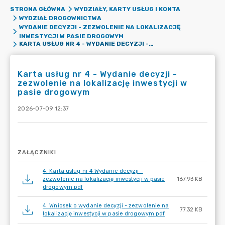
STRONA GŁÓWNA
WYDZIAŁY, KARTY USŁUG I KONTA
WYDZIAŁ DROGOWNICTWA
WYDANIE DECYZJI - ZEZWOLENIE NA LOKALIZACJĘ
INWESTYCJI W PASIE DROGOWYM
KARTA USŁUG NR 4 - WYDANIE DECYZJI - ZEZWOLENIE NA LOKALIZACJĘ INWESTYCJI W PASIE DROGOWYM
Karta usług nr 4 - Wydanie decyzji -
zezwolenie na lokalizację inwestycji w
pasie drogowym
2026-07-09 12:37
ZAŁĄCZNIKI
4. Karta usług nr 4 Wydanie decyzji -
zezwolenie na lokalizację inwestycji w pasie
167.93 KB
drogowym.pdf
4. Wniosek o wydanie decyzji - zezwolenie na
77.32 KB
lokalizację inwestycji w pasie drogowym.pdf