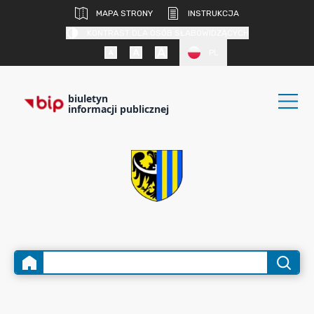
MAPA STRONY
INSTRUKCJA
KONTRAST DLA OSÓB SŁABOWIDZĄCYCH
PL
biuletyn
informacji publicznej