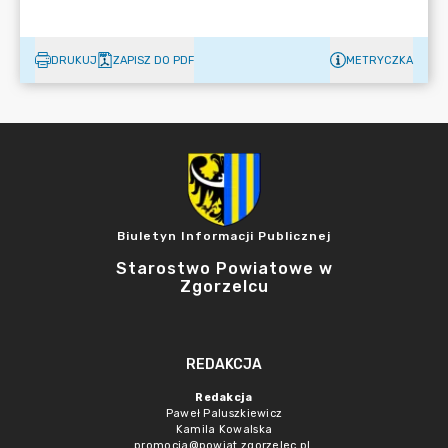
DRUKUJ
ZAPISZ DO PDF
METRYCZKA
Biuletyn Informacji Publicznej
Starostwo Powiatowe w
Zgorzelcu
REDAKCJA
Redakcja
Paweł Paluszkiewicz
Kamila Kowalska
promocja@powiat.zgorzelec.pl