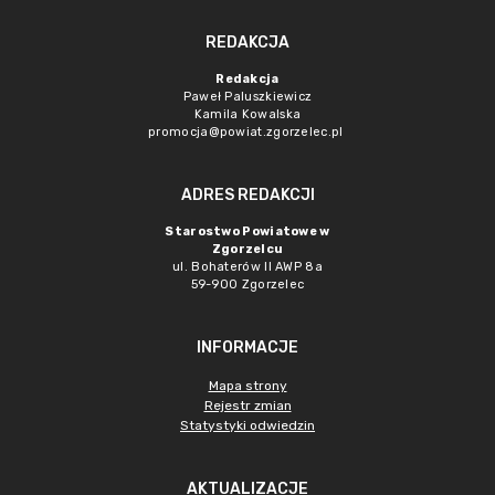
REDAKCJA
Redakcja
Paweł Paluszkiewicz
Kamila Kowalska
promocja@powiat.zgorzelec.pl
ADRES REDAKCJI
Starostwo Powiatowe w
Zgorzelcu
ul. Bohaterów II AWP 8a
59-900 Zgorzelec
INFORMACJE
Mapa strony
Rejestr zmian
Statystyki odwiedzin
AKTUALIZACJE