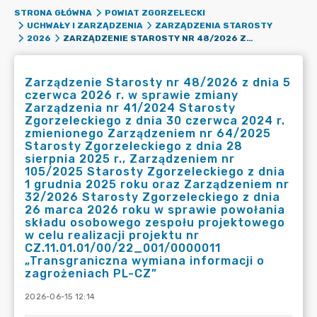
STRONA GŁÓWNA
POWIAT ZGORZELECKI
UCHWAŁY I ZARZĄDZENIA
ZARZĄDZENIA STAROSTY
ZARZĄDZENIE STAROSTY NR 48/2026 Z DNIA 5 CZERWCA 2026 R. W SPRAWIE ZMIANY ZARZĄDZENIA NR 41/2024 STAROSTY ZGORZELECKIEGO Z DNIA 30 CZERWCA 2024 R. ZMIENIONEGO ZARZĄDZENIEM NR 64/2025 STAROSTY ZGORZELECKIEGO Z DNIA 28 SIERPNIA 2025 R., ZARZĄDZENIEM NR 105/2025 STAROSTY ZGORZELECKIEGO Z DNIA 1 GRUDNIA 2025 ROKU ORAZ ZARZĄDZENIEM NR 32/2026 STAROSTY ZGORZELECKIEGO Z DNIA 26 MARCA 2026 ROKU W SPRAWIE POWOŁANIA SKŁADU OSOBOWEGO ZESPOŁU PROJEKTOWEGO W CELU REALIZACJI PROJEKTU NR CZ.11.01.01/00/22_001/0000011 „TRANSGRANICZNA WYMIANA INFORMACJI O ZAGROŻENIACH PL-CZ”
2026
Zarządzenie Starosty nr 48/2026 z dnia 5
czerwca 2026 r. w sprawie zmiany
Zarządzenia nr 41/2024 Starosty
Zgorzeleckiego z dnia 30 czerwca 2024 r.
zmienionego Zarządzeniem nr 64/2025
Starosty Zgorzeleckiego z dnia 28
sierpnia 2025 r., Zarządzeniem nr
105/2025 Starosty Zgorzeleckiego z dnia
1 grudnia 2025 roku oraz Zarządzeniem nr
32/2026 Starosty Zgorzeleckiego z dnia
26 marca 2026 roku w sprawie powołania
składu osobowego zespołu projektowego
w celu realizacji projektu nr
CZ.11.01.01/00/22_001/0000011
„Transgraniczna wymiana informacji o
zagrożeniach PL-CZ”
2026-06-15 12:14