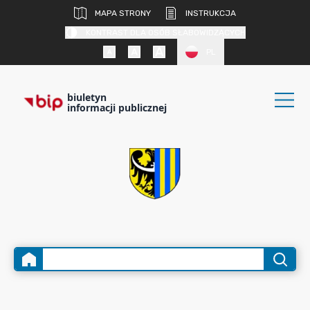
MAPA STRONY
INSTRUKCJA
KONTRAST DLA OSÓB SŁABOWIDZĄCYCH
PL
biuletyn
informacji publicznej