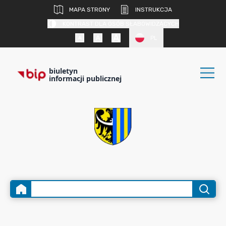
MAPA STRONY
INSTRUKCJA
KONTRAST DLA OSÓB SŁABOWIDZĄCYCH
PL
biuletyn
informacji publicznej