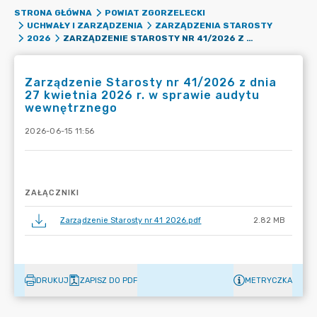
STRONA GŁÓWNA
POWIAT ZGORZELECKI
UCHWAŁY I ZARZĄDZENIA
ZARZĄDZENIA STAROSTY
ZARZĄDZENIE STAROSTY NR 41/2026 Z DNIA 27 KWIETNIA 2026 R. W SPRAWIE AUDYTU WEWNĘTRZNEGO
2026
Zarządzenie Starosty nr 41/2026 z dnia
27 kwietnia 2026 r. w sprawie audytu
wewnętrznego
2026-06-15 11:56
ZAŁĄCZNIKI
Zarządzenie Starosty nr 41 2026.pdf
2.82 MB
DRUKUJ
ZAPISZ DO PDF
METRYCZKA