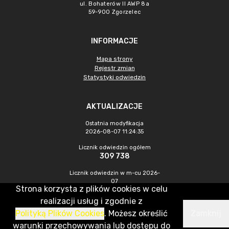
ul. Bohaterów II AWP 8a
59-900 Zgorzelec
INFORMACJE
Mapa strony
Rejestr zmian
Statystyki odwiedzin
AKTUALIZACJE
Ostatnia modyfikacja
2026-08-07 11:24:35
Licznik odwiedzin ogółem
309 738
Licznik odwiedzin w m-cu 2026-
07
Strona korzysta z plików cookies w celu
436
realizacji usług i zgodnie z
Polityką Plików Cookies
. Możesz określić
Zamknij
CMS & Hosting: Nefeni Sp. z o.o.
warunki przechowywania lub dostępu do