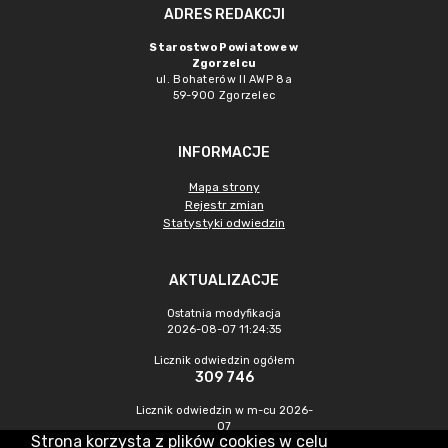
ADRES REDAKCJI
Starostwo Powiatowe w
Zgorzelcu
ul. Bohaterów II AWP 8a
59-900 Zgorzelec
INFORMACJE
Mapa strony
Rejestr zmian
Statystyki odwiedzin
AKTUALIZACJE
Ostatnia modyfikacja
2026-08-07 11:24:35
Licznik odwiedzin ogółem
309 746
Licznik odwiedzin w m-cu 2026-
07
Strona korzysta z plików cookies w celu
444