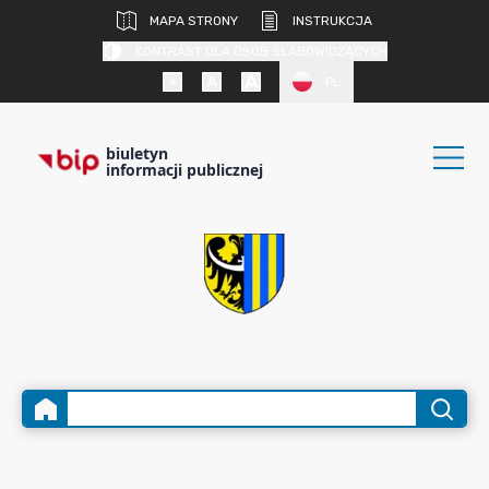
MAPA STRONY
INSTRUKCJA
KONTRAST DLA OSÓB SŁABOWIDZĄCYCH
PL
biuletyn
informacji publicznej