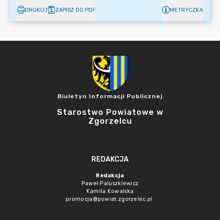
DRUKUJ
ZAPISZ DO PDF
METRYCZKA
Biuletyn Informacji Publicznej
Starostwo Powiatowe w
Zgorzelcu
REDAKCJA
Redakcja
Paweł Paluszkiewicz
Kamila Kowalska
promocja@powiat.zgorzelec.pl