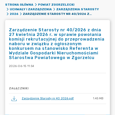
STRONA GŁÓWNA
POWIAT ZGORZELECKI
UCHWAŁY I ZARZĄDZENIA
ZARZĄDZENIA STAROSTY
ZARZĄDZENIE STAROSTY NR 40/2026 Z DNIA 27 KWIETNIA 2026 R. W SPRAWIE POWOŁANIA KOMISJI REKRUTACYJNEJ DO PRZEPROWADZENIA NABORU W ZWIĄZKU Z OGŁOSZONYM KONKURSEM NA STANOWISKO REFERENTA W WYDZIALE GOSPODARKI NIERUCHOMOŚCIAMI STAROSTWA POWIATOWEGO W ZGORZELCU
2026
Zarządzenie Starosty nr 40/2026 z dnia
27 kwietnia 2026 r. w sprawie powołania
komisji rekrutacyjnej do przeprowadzenia
naboru w związku z ogłoszonym
konkursem na stanowisko Referenta w
Wydziale Gospodarki Nieruchomościami
Starostwa Powiatowego w Zgorzelcu
2026-06-15 11:54
ZAŁĄCZNIKI
Zarządzenie Starosty nr 40 2026.pdf
1.45 MB