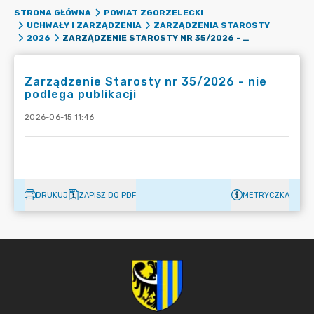
STRONA GŁÓWNA
POWIAT ZGORZELECKI
UCHWAŁY I ZARZĄDZENIA
ZARZĄDZENIA STAROSTY
ZARZĄDZENIE STAROSTY NR 35/2026 - NIE PODLEGA PUBLIKACJI
2026
Zarządzenie Starosty nr 35/2026 - nie
podlega publikacji
2026-06-15 11:46
DRUKUJ
ZAPISZ DO PDF
METRYCZKA