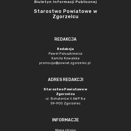
Biuletyn Informacji Publicznej
Starostwo Powiatowe w
Zgorzelcu
REDAKCJA
Redakcja
Paweł Paluszkiewicz
Kamila Kowalska
promocja@powiat.zgorzelec.pl
ADRES REDAKCJI
Starostwo Powiatowe w
Zgorzelcu
ul. Bohaterów II AWP 8a
59-900 Zgorzelec
INFORMACJE
Mapa strony