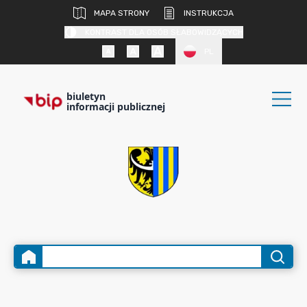
MAPA STRONY
INSTRUKCJA
KONTRAST DLA OSÓB SŁABOWIDZĄCYCH
PL
biuletyn
informacji publicznej