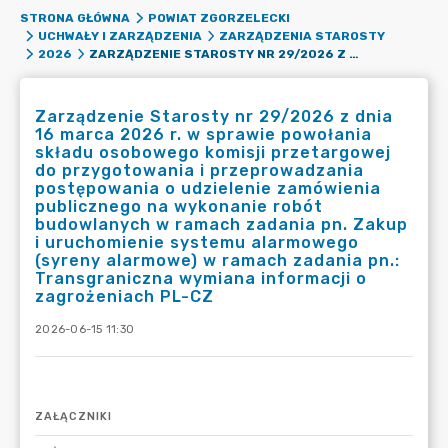
STRONA GŁÓWNA
POWIAT ZGORZELECKI
UCHWAŁY I ZARZĄDZENIA
ZARZĄDZENIA STAROSTY
ZARZĄDZENIE STAROSTY NR 29/2026 Z DNIA 16 MARCA 2026 R. W SPRAWIE POWOŁANIA SKŁADU OSOBOWEGO KOMISJI PRZETARGOWEJ DO PRZYGOTOWANIA I PRZEPROWADZANIA POSTĘPOWANIA O UDZIELENIE ZAMÓWIENIA PUBLICZNEGO NA WYKONANIE ROBÓT BUDOWLANYCH W RAMACH ZADANIA PN. ZAKUP I URUCHOMIENIE SYSTEMU ALARMOWEGO (SYRENY ALARMOWE) W RAMACH ZADANIA PN.: TRANSGRANICZNA WYMIANA INFORMACJI O ZAGROŻENIACH PL-CZ
2026
Zarządzenie Starosty nr 29/2026 z dnia
16 marca 2026 r. w sprawie powołania
składu osobowego komisji przetargowej
do przygotowania i przeprowadzania
postępowania o udzielenie zamówienia
publicznego na wykonanie robót
budowlanych w ramach zadania pn. Zakup
i uruchomienie systemu alarmowego
(syreny alarmowe) w ramach zadania pn.:
Transgraniczna wymiana informacji o
zagrożeniach PL-CZ
2026-06-15 11:30
ZAŁĄCZNIKI