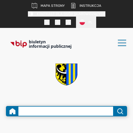
MAPA STRONY
INSTRUKCJA
KONTRAST DLA OSÓB SŁABOWIDZĄCYCH
PL
biuletyn
informacji publicznej