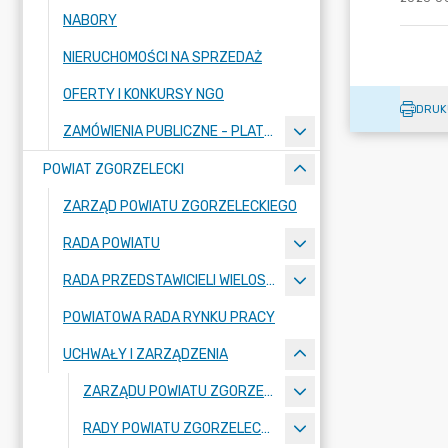
NABORY
NIERUCHOMOŚCI NA SPRZEDAŻ
OFERTY I KONKURSY NGO
DRUK
ZAMÓWIENIA PUBLICZNE - PLATFORMA ZAKUPOWA
POWIAT ZGORZELECKI
ZARZĄD POWIATU ZGORZELECKIEGO
RADA POWIATU
RADA PRZEDSTAWICIELI WIELOSPECJALISTYCZNEGO ZESPOŁU OPIEKI ZDROWOTNEJ "BOLESŁAWIEC-ZGORZELEC" SAMODZIELNEGO PUBLICZNEGO ZAKŁADU OPIEKI ZDROWOTNEJ
POWIATOWA RADA RYNKU PRACY
UCHWAŁY I ZARZĄDZENIA
ZARZĄDU POWIATU ZGORZELECKIEGO
RADY POWIATU ZGORZELECKIEGO