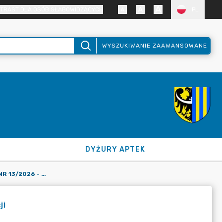
TRAST DLA OSÓB SŁABOWIDZĄCYCH
PL
WYSZUKIWANIE ZAAWANSOWANE
DYŻURY APTEK
ZARZĄDZENIE STAROSTY NR 13/2026 - NIE PODLEGA PUBLIKACJI
ji