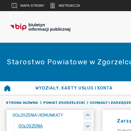
MAPA STRONY
INSTRUKCJA
biuletyn
informacji publicznej
Starostwo Powiatowe w Zgorzelc
WYDZIAŁY, KARTY USŁUG I KONTA
STRONA GŁÓWNA
POWIAT ZGORZELECKI
UCHWAŁY I ZARZĄDZE
OGŁOSZENIA I KOMUNIKATY
Zarzą
OGŁOSZENIA
2026-06