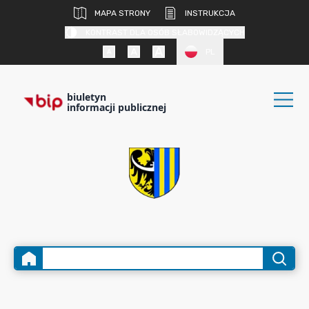
MAPA STRONY
INSTRUKCJA
KONTRAST DLA OSÓB SŁABOWIDZĄCYCH
PL
biuletyn
informacji publicznej