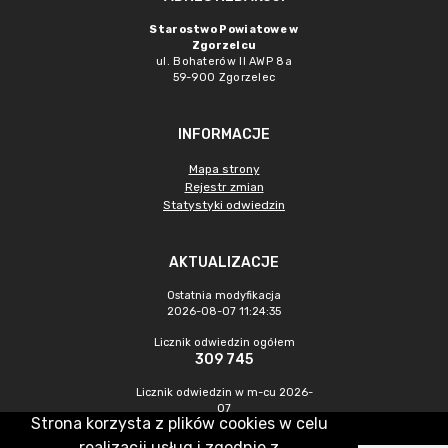
Starostwo Powiatowe w
Zgorzelcu
ul. Bohaterów II AWP 8a
59-900 Zgorzelec
INFORMACJE
Mapa strony
Rejestr zmian
Statystyki odwiedzin
AKTUALIZACJE
Ostatnia modyfikacja
2026-08-07 11:24:35
Licznik odwiedzin ogółem
309 745
Licznik odwiedzin w m-cu 2026-
07
Strona korzysta z plików cookies w celu
443
realizacji usług i zgodnie z