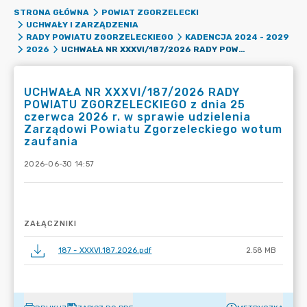
STRONA GŁÓWNA
POWIAT ZGORZELECKI
UCHWAŁY I ZARZĄDZENIA
RADY POWIATU ZGORZELECKIEGO
KADENCJA 2024 - 2029
UCHWAŁA NR XXXVI/187/2026 RADY POWIATU ZGORZELECKIEGO Z DNIA 25 CZERWCA 2026 R. W SPRAWIE UDZIELENIA ZARZĄDOWI POWIATU ZGORZELECKIEGO WOTUM ZAUFANIA
2026
UCHWAŁA NR XXXVI/187/2026 RADY
POWIATU ZGORZELECKIEGO z dnia 25
czerwca 2026 r. w sprawie udzielenia
Zarządowi Powiatu Zgorzeleckiego wotum
zaufania
2026-06-30 14:57
ZAŁĄCZNIKI
187 - XXXVI.187.2026.pdf
2.58 MB