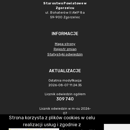
Starostwo Powiatowe w
Zgorzelcu
ul. Bohaterów II AWP 8a
59-900 Zgorzelec
INFORMACJE
Mapa strony
Rejestr zmian
Statystyki odwiedzin
AKTUALIZACJE
Ostatnia modyfikacja
2026-08-07 11:24:35
Licznik odwiedzin ogółem
309 740
Licznik odwiedzin w m-cu 2026-
07
Strona korzysta z plików cookies w celu
438
realizacji usług i zgodnie z