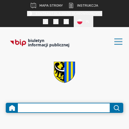
MAPA STRONY
INSTRUKCJA
KONTRAST DLA OSÓB SŁABOWIDZĄCYCH
PL
biuletyn
informacji publicznej