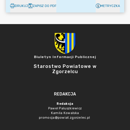
DRUKUJ
ZAPISZ DO PDF
METRYCZKA
Biuletyn Informacji Publicznej
Starostwo Powiatowe w
Zgorzelcu
REDAKCJA
Redakcja
Paweł Paluszkiewicz
Kamila Kowalska
promocja@powiat.zgorzelec.pl