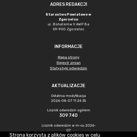
ADRES REDAKCJI
Starostwo Powiatowe w
Zgorzelcu
ul. Bohaterów II AWP 8a
59-900 Zgorzelec
INFORMACJE
Mapa strony
Rejestr zmian
Statystyki odwiedzin
AKTUALIZACJE
Ostatnia modyfikacja
2026-08-07 11:24:35
Licznik odwiedzin ogółem
309 740
Licznik odwiedzin w m-cu 2026-
07
Strona korzysta z plików cookies w celu
438