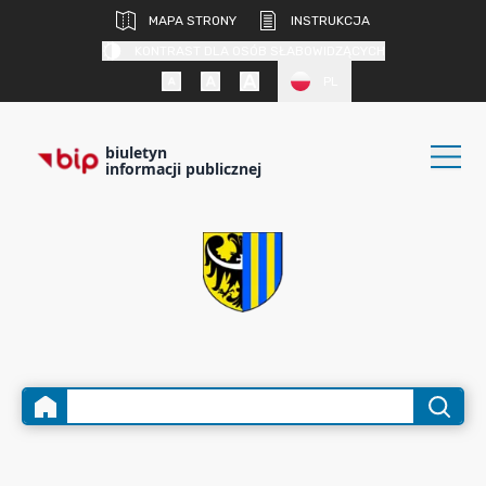
MAPA STRONY
INSTRUKCJA
KONTRAST DLA OSÓB SŁABOWIDZĄCYCH
PL
biuletyn
informacji publicznej