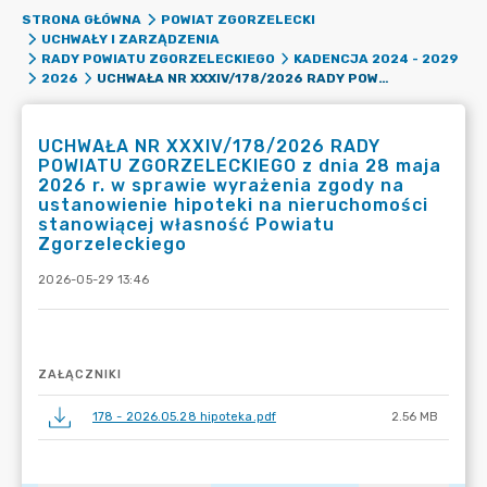
STRONA GŁÓWNA
POWIAT ZGORZELECKI
UCHWAŁY I ZARZĄDZENIA
RADY POWIATU ZGORZELECKIEGO
KADENCJA 2024 - 2029
UCHWAŁA NR XXXIV/178/2026 RADY POWIATU ZGORZELECKIEGO Z DNIA 28 MAJA 2026 R. W SPRAWIE WYRAŻENIA ZGODY NA USTANOWIENIE HIPOTEKI NA NIERUCHOMOŚCI STANOWIĄCEJ WŁASNOŚĆ POWIATU ZGORZELECKIEGO
2026
UCHWAŁA NR XXXIV/178/2026 RADY
POWIATU ZGORZELECKIEGO z dnia 28 maja
2026 r. w sprawie wyrażenia zgody na
ustanowienie hipoteki na nieruchomości
stanowiącej własność Powiatu
Zgorzeleckiego
2026-05-29 13:46
ZAŁĄCZNIKI
178 - 2026.05.28 hipoteka.pdf
2.56 MB