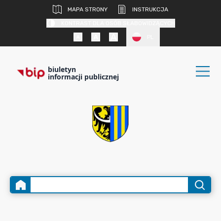
MAPA STRONY
INSTRUKCJA
KONTRAST DLA OSÓB SŁABOWIDZĄCYCH
PL
biuletyn
informacji publicznej