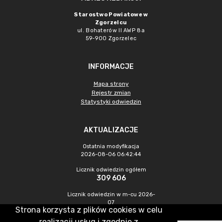
Starostwo Powiatowe w
Zgorzelcu
ul. Bohaterów II AWP 8a
59-900 Zgorzelec
INFORMACJE
Mapa strony
Rejestr zmian
Statystyki odwiedzin
AKTUALIZACJE
Ostatnia modyfikacja
2026-08-06 06:42:44
Licznik odwiedzin ogółem
309 606
Licznik odwiedzin w m-cu 2026-
07
Strona korzysta z plików cookies w celu
304
realizacji usług i zgodnie z