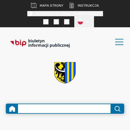
MAPA STRONY
INSTRUKCJA
KONTRAST DLA OSÓB SŁABOWIDZĄCYCH
PL
biuletyn
informacji publicznej