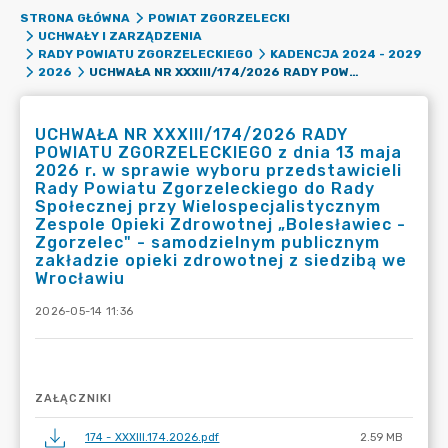
STRONA GŁÓWNA
POWIAT ZGORZELECKI
UCHWAŁY I ZARZĄDZENIA
RADY POWIATU ZGORZELECKIEGO
KADENCJA 2024 - 2029
UCHWAŁA NR XXXIII/174/2026 RADY POWIATU ZGORZELECKIEGO Z DNIA 13 MAJA 2026 R. W SPRAWIE WYBORU PRZEDSTAWICIELI RADY POWIATU ZGORZELECKIEGO DO RADY SPOŁECZNEJ PRZY WIELOSPECJALISTYCZNYM ZESPOLE OPIEKI ZDROWOTNEJ „BOLESŁAWIEC - ZGORZELEC" - SAMODZIELNYM PUBLICZNYM ZAKŁADZIE OPIEKI ZDROWOTNEJ Z SIEDZIBĄ WE WROCŁAWIU
2026
UCHWAŁA NR XXXIII/174/2026 RADY
POWIATU ZGORZELECKIEGO z dnia 13 maja
2026 r. w sprawie wyboru przedstawicieli
Rady Powiatu Zgorzeleckiego do Rady
Społecznej przy Wielospecjalistycznym
Zespole Opieki Zdrowotnej „Bolesławiec -
Zgorzelec" - samodzielnym publicznym
zakładzie opieki zdrowotnej z siedzibą we
Wrocławiu
2026-05-14 11:36
ZAŁĄCZNIKI
174 - XXXIII.174.2026.pdf
2.59 MB