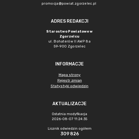
promocja@powiat.zgorzelec.pl
ADRES REDAKCJI
Starostwo Powiatowe w
Zgorzelcu
ul. Bohaterów II AWP 8a
59-900 Zgorzelec
INFORMACJE
Mapa strony
Rejestr zmian
Statystyki odwiedzin
AKTUALIZACJE
Ostatnia modyfikacja
2026-08-07 11:24:35
Licznik odwiedzin ogółem
309 826