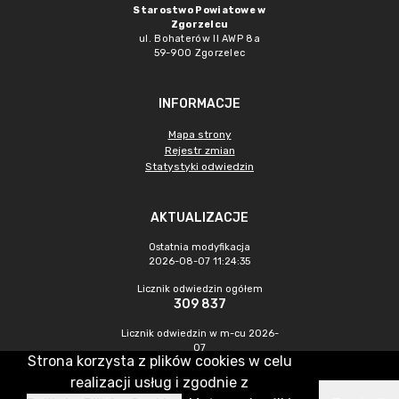
Starostwo Powiatowe w
Zgorzelcu
ul. Bohaterów II AWP 8a
59-900 Zgorzelec
INFORMACJE
Mapa strony
Rejestr zmian
Statystyki odwiedzin
AKTUALIZACJE
Ostatnia modyfikacja
2026-08-07 11:24:35
Licznik odwiedzin ogółem
309 837
Licznik odwiedzin w m-cu 2026-
07
Strona korzysta z plików cookies w celu
535
realizacji usług i zgodnie z