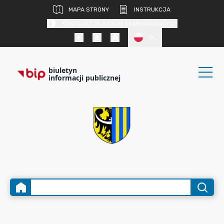
MAPA STRONY
INSTRUKCJA
KONTRAST DLA OSÓB SŁABOWIDZĄCYCH
PL
biuletyn
informacji publicznej