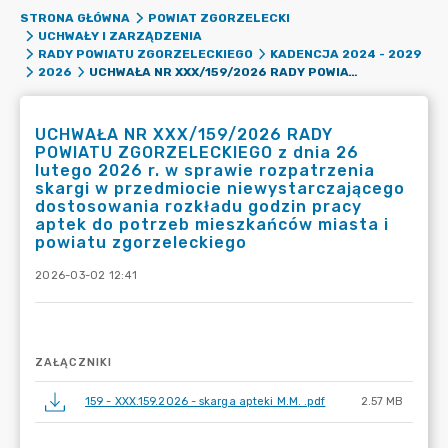
STRONA GŁÓWNA
POWIAT ZGORZELECKI
UCHWAŁY I ZARZĄDZENIA
RADY POWIATU ZGORZELECKIEGO
KADENCJA 2024 - 2029
UCHWAŁA NR XXX/159/2026 RADY POWIATU ZGORZELECKIEGO Z DNIA 26 LUTEGO 2026 R. W SPRAWIE ROZPATRZENIA SKARGI W PRZEDMIOCIE NIEWYSTARCZAJĄCEGO DOSTOSOWANIA ROZKŁADU GODZIN PRACY APTEK DO POTRZEB MIESZKAŃCÓW MIASTA I POWIATU ZGORZELECKIEGO
2026
UCHWAŁA NR XXX/159/2026 RADY
POWIATU ZGORZELECKIEGO z dnia 26
lutego 2026 r. w sprawie rozpatrzenia
skargi w przedmiocie niewystarczającego
dostosowania rozkładu godzin pracy
aptek do potrzeb mieszkańców miasta i
powiatu zgorzeleckiego
2026-03-02 12:41
ZAŁĄCZNIKI
159 - XXX.159.2026 - skarga apteki M.M. .pdf
2.57 MB