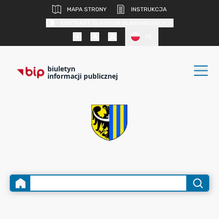
MAPA STRONY
INSTRUKCJA
KONTRAST DLA OSÓB SŁABOWIDZĄCYCH
PL
biuletyn
informacji publicznej