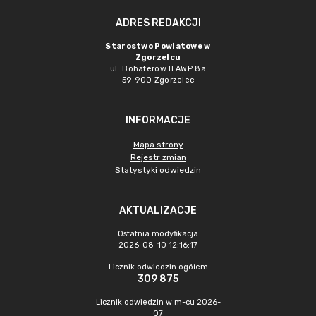
ADRES REDAKCJI
Starostwo Powiatowe w
Zgorzelcu
ul. Bohaterów II AWP 8a
59-900 Zgorzelec
INFORMACJE
Mapa strony
Rejestr zmian
Statystyki odwiedzin
AKTUALIZACJE
Ostatnia modyfikacja
2026-08-10 12:16:17
Licznik odwiedzin ogółem
309 875
Licznik odwiedzin w m-cu 2026-
07