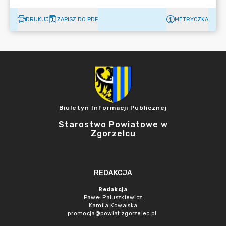
DRUKUJ
ZAPISZ DO PDF
METRYCZKA
Biuletyn Informacji Publicznej
Starostwo Powiatowe w
Zgorzelcu
REDAKCJA
Redakcja
Paweł Paluszkiewicz
Kamila Kowalska
promocja@powiat.zgorzelec.pl