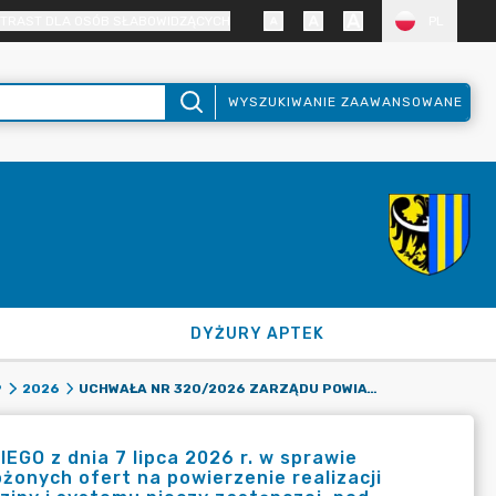
TRAST DLA OSÓB SŁABOWIDZĄCYCH
PL
WYSZUKIWANIE ZAAWANSOWANE
DYŻURY APTEK
UCHWAŁA NR 320/2026 ZARZĄDU POWIATU ZGORZELECKIEGO Z DNIA 7 LIPCA 2026 R. W SPRAWIE POWOŁANIA KOMISJI KONKURSOWEJ W CELU ZAOPINIOWANIA ZŁOŻONYCH OFERT NA POWIERZENIE REALIZACJI ZADANIA PUBLICZNEGO W 2026 R. Z ZAKRESU WSPIERANIA RODZINY I SYSTEMU PIECZY ZASTĘPCZEJ, POD NAZWĄ: „PROWADZENIE PLACÓWKI OPIEKUŃCZO – WYCHOWAWCZEJ TYPU SOCJALIZACYJNEGO DLA CZTERNAŚCIORGA DZIECI.”
9
2026
 z dnia 7 lipca 2026 r. w sprawie
żonych ofert na powierzenie realizacji