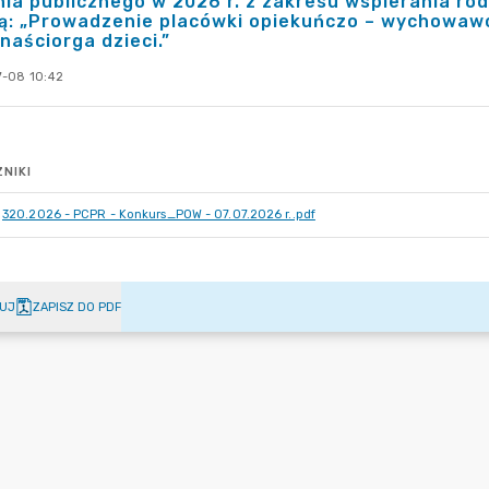
ia publicznego w 2026 r. z zakresu wspierania rod
: „Prowadzenie placówki opiekuńczo – wychowawcz
naściorga dzieci.”
-08 10:42
NIKI
320.2026 - PCPR - Konkurs_POW - 07.07.2026 r..pdf
UJ
ZAPISZ DO PDF