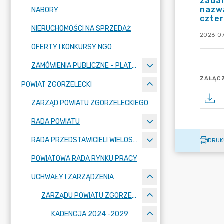
zadan
nazwą
NABORY
czter
NIERUCHOMOŚCI NA SPRZEDAŻ
2026-07
OFERTY I KONKURSY NGO
ZAMÓWIENIA PUBLICZNE - PLATFORMA ZAKUPOWA
ZAŁĄCZ
POWIAT ZGORZELECKI
ZARZĄD POWIATU ZGORZELECKIEGO
RADA POWIATU
RADA PRZEDSTAWICIELI WIELOSPECJALISTYCZNEGO ZESPOŁU OPIEKI ZDROWOTNEJ "BOLESŁAWIEC-ZGORZELEC" SAMODZIELNEGO PUBLICZNEGO ZAKŁADU OPIEKI ZDROWOTNEJ
DRUK
POWIATOWA RADA RYNKU PRACY
UCHWAŁY I ZARZĄDZENIA
ZARZĄDU POWIATU ZGORZELECKIEGO
KADENCJA 2024 -2029