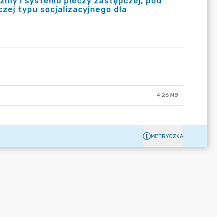
ziny i systemu pieczy zastępczej, pod
ej typu socjalizacyjnego dla
4.26 MB
METRYCZKA