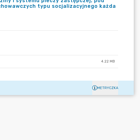
ziny i systemu pieczy zastępczej, pod
chowawczych typu socjalizacyjnego każda
4.22 MB
METRYCZKA