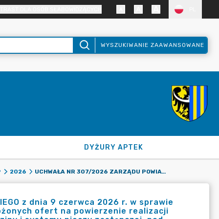
TRAST DLA OSÓB SŁABOWIDZĄCYCH
PL
WYSZUKIWANIE ZAAWANSOWANE
DYŻURY APTEK
UCHWAŁA NR 307/2026 ZARZĄDU POWIATU ZGORZELECKIEGO Z DNIA 9 CZERWCA 2026 R. W SPRAWIE POWOŁANIA KOMISJI KONKURSOWEJ W CELU ZAOPINIOWANIA ZŁOŻONYCH OFERT NA POWIERZENIE REALIZACJI ZADANIA PUBLICZNEGO W 2026 R. Z ZAKRESU WSPIERANIA RODZINY I SYSTEMU PIECZY ZASTĘPCZEJ, POD NAZWĄ: „PROWADZENIE DWÓCH PLACÓWEK OPIEKUŃCZO – WYCHOWAWCZYCH TYPU SOCJALIZACYJNEGO KAŻDA DLA CZTERNAŚCIORGA DZIECI.”
9
2026
O z dnia 9 czerwca 2026 r. w sprawie
żonych ofert na powierzenie realizacji