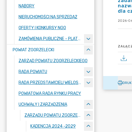
zadan
nazw
NABORY
dla c
NIERUCHOMOŚCI NA SPRZEDAŻ
2026-06
OFERTY I KONKURSY NGO
ZAMÓWIENIA PUBLICZNE - PLATFORMA ZAKUPOWA
ZAŁĄCZ
POWIAT ZGORZELECKI
ZARZĄD POWIATU ZGORZELECKIEGO
RADA POWIATU
RADA PRZEDSTAWICIELI WIELOSPECJALISTYCZNEGO ZESPOŁU OPIEKI ZDROWOTNEJ "BOLESŁAWIEC-ZGORZELEC" SAMODZIELNEGO PUBLICZNEGO ZAKŁADU OPIEKI ZDROWOTNEJ
DRUK
POWIATOWA RADA RYNKU PRACY
UCHWAŁY I ZARZĄDZENIA
ZARZĄDU POWIATU ZGORZELECKIEGO
KADENCJA 2024 -2029