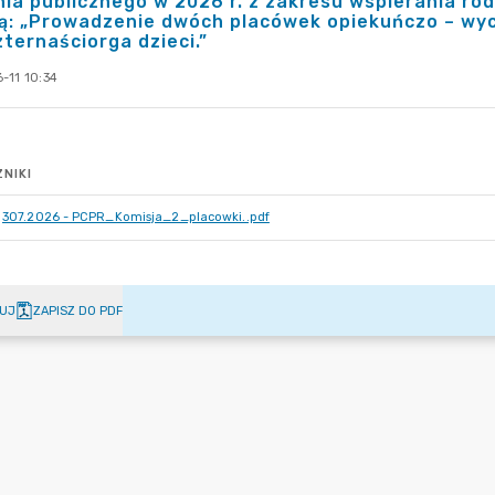
ia publicznego w 2026 r. z zakresu wspierania rod
ą: „Prowadzenie dwóch placówek opiekuńczo – wy
zternaściorga dzieci.”
-11 10:34
NIKI
307.2026 - PCPR_Komisja_2_placowki..pdf
UJ
ZAPISZ DO PDF